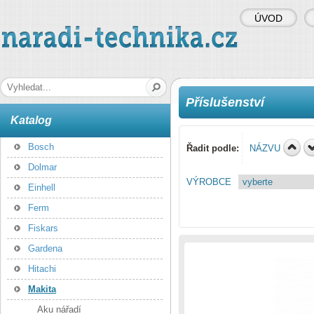
ÚVOD
naradi-technika.cz
Hledaná fráze
Příslušenství
Katalog
Bosch
Řadit podle:
NÁZVU
Dolmar
VÝROBCE
Einhell
Ferm
Fiskars
Gardena
Hitachi
Makita
Aku nářadí