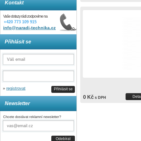
Kontakt
Vaše dotazy rádi zodpovíme na
+420 773 109 915
info@naradi-technika.cz
Přihlásit se
»
registrovat
Přihlásit se
0 Kč
Detai
s DPH
Newsletter
Chcete dostávat reklamní newsletter?
Odebírat