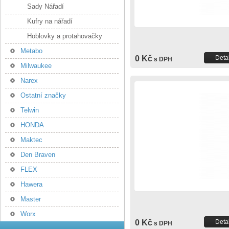
Sady Nářadí
Kufry na nářadí
Hoblovky a protahovačky
Metabo
0 Kč
Detai
s DPH
Milwaukee
Narex
Ostatní značky
Telwin
HONDA
Maktec
Den Braven
FLEX
Hawera
Master
Worx
0 Kč
Detai
s DPH