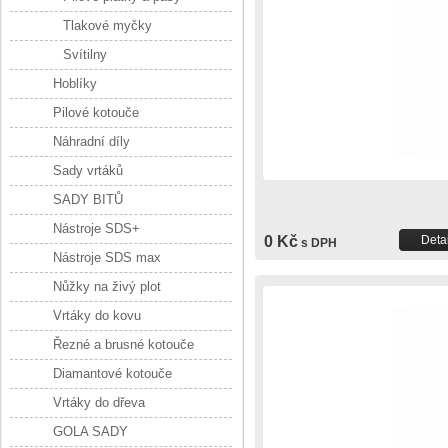
Tlakové myčky
Svítilny
Hoblíky
Pilové kotouče
Náhradní díly
Sady vrtáků
SADY BITŮ
Nástroje SDS+
0 Kč
Detai
s DPH
Nástroje SDS max
Nůžky na živý plot
Vrtáky do kovu
Řezné a brusné kotouče
Diamantové kotouče
Vrtáky do dřeva
GOLA SADY