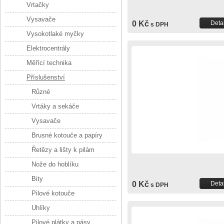
Vrtačky
Vysavače
0 Kč
Detai
s DPH
Vysokotlaké myčky
Elektrocentrály
Měřící technika
Příslušenství
Různé
Vrtáky a sekáče
Vysavače
Brusné kotouče a papíry
Řetězy a lišty k pilám
Nože do hoblíku
Bity
0 Kč
Detai
s DPH
Pilové kotouče
Uhlíky
Pilové plátky a pásy