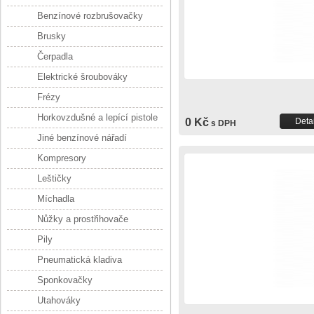
Benzínové rozbrušovačky
Brusky
Čerpadla
Elektrické šroubováky
Frézy
Horkovzdušné a lepící pistole
0 Kč
Detai
s DPH
Jiné benzínové nářadí
Kompresory
Leštičky
Míchadla
Nůžky a prostřihovače
Pily
Pneumatická kladiva
Sponkovačky
Utahováky