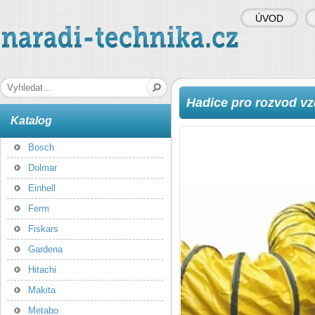
ÚVOD
naradi-technika.cz
Hledaná fráze
Hadice pro rozvod v
Katalog
Bosch
Dolmar
Einhell
Ferm
Fiskars
Gardena
Hitachi
Makita
Metabo