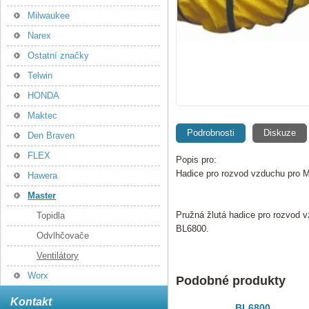
Milwaukee
Narex
Ostatní značky
Telwin
HONDA
Maktec
Podrobnosti
Diskuze
Den Braven
FLEX
Popis pro:
Hadice pro rozvod vzduchu pro 
Hawera
Master
Pružná žlutá hadice pro rozvod 
Topidla
BL6800.
Odvlhčovače
Ventilátory
Worx
Podobné produkty
Kontakt
BL6800