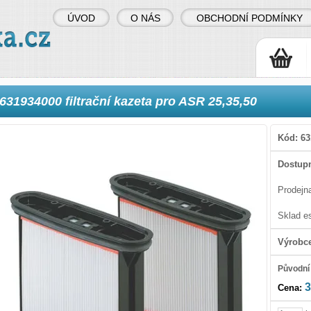
ÚVOD
O NÁS
OBCHODNÍ PODMÍNKY
631934000 filtrační kazeta pro ASR 25,35,50
Kód:
63
Dostupn
Prodejn
Sklad e
Výrobc
Původní
3
Cena: