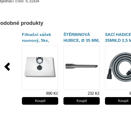
bjednací číslo: 6.31934
odobné produkty
Filtrační sáček
ŠTĚRBINOVÁ
SACÍ HADICE
rounový, 5ks,
HUBICE, Ø 35 MM,
35MM,D 2,5 
25/35l 630343
DÉLKA 200 MM
NAPOJENÍ 58
(630323000)
MM (6317520
890 Kč
232 Kč