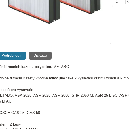
k
Podrobnosti
Diskuze
ár filtračních kazet z polyesteru METABO
dolné filtrační kazety vhodné mimo jiné také k vysávání grafitu/toneru a k 
hodné pro vysavače
ETABO: ASA 2025, ASR 2025, ASR 2050, SHR 2050 M, ASR 25 L SC, ASR 
5 M AC
OSCH GAS 25, GAS 50
alení: 2 kusy