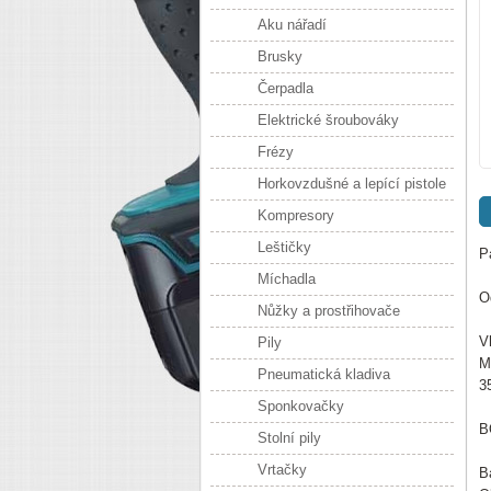
Aku nářadí
Brusky
Čerpadla
Elektrické šroubováky
Frézy
Horkovzdušné a lepící pistole
Kompresory
Leštičky
P
Míchadla
O
Nůžky a prostřihovače
V
Pily
M
Pneumatická kladiva
3
Sponkovačky
B
Stolní pily
Vrtačky
B