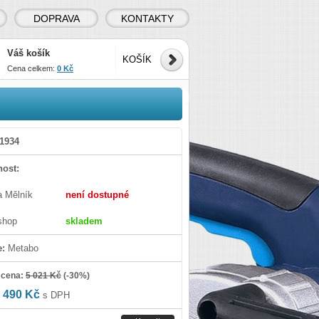
DOPRAVA
KONTAKTY
Váš košík
KOŠÍK
Cena celkem:
0 Kč
1934
ost:
a Mělník
není dostupné
shop
skladem
e:
Metabo
 cena:
5 021 Kč
(
-30%
)
 490 Kč
s DPH