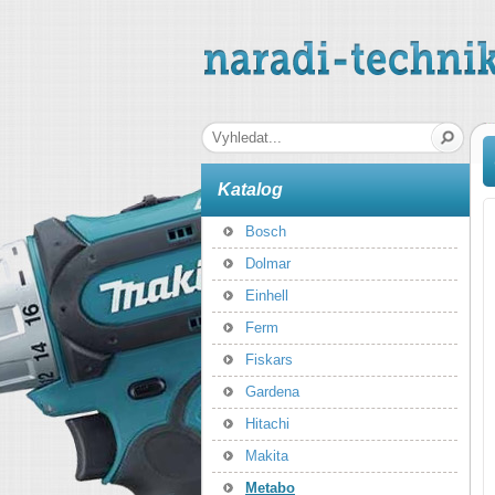
naradi-technika.cz
Hledaná fráze
Katalog
Bosch
Dolmar
Einhell
Ferm
Fiskars
Gardena
Hitachi
Makita
Metabo