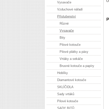
O
Vysavače
Vzduchové nářadí
Příslušenství
P
Různé
Vysavače
Bity
Pilové kotouče
Pilové plátky a pásy
Vrtáky a sekáče
Brusné kotouče a papíry
Hoblíky
Diamantové kotouče
SKLÍČIDLA
Sady vrtáků
Pilové kotouče
SADY BITŮ