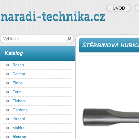
ÚVOD
naradi-technika.cz
Hledaná fráze
ŠTĚRBINOVÁ HUBICE,
Katalog
Bosch
Dolmar
Einhell
Ferm
Fiskars
Gardena
Hitachi
Makita
Metabo