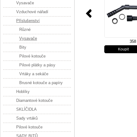
Vysavače
Vzduchové nářadí
Příslušenství
Různé
Vysavače
358
Bity
Pilové kotouče
Pilové plátky a pásy
Vrtáky a sekáče
Brusné kotouče a papíry
Hoblíky
Diamantové kotouče
SKLÍČIDLA
Sady vrtáků
Pilové kotouče
SADY BITŮ