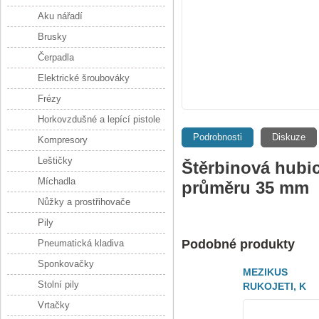
Aku nářadí
Brusky
Čerpadla
Elektrické šroubováky
Frézy
Horkovzdušné a lepící pistole
Podrobnosti
Diskuze
Kompresory
Leštičky
Štěrbinová hubi
Míchadla
průměru 35 mm
Nůžky a prostřihovače
Pily
Podobné produkty
Pneumatická kladiva
Sponkovačky
MEZIKUS
Stolní pily
RUKOJETI, K
ODSÁVÁNÍ
Vrtačky
(630317000)