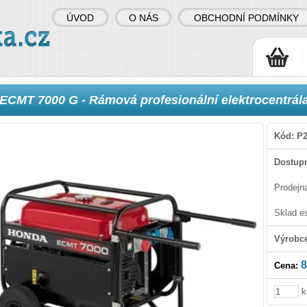
ÚVOD
O NÁS
OBCHODNÍ PODMÍNKY
ECMT 7000 G - Rámová profesionální elektrocentrál
Kód:
P2
Dostupn
Prodejn
Sklad e
Výrobc
8
Cena:
k