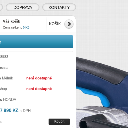
DOPRAVA
KONTAKTY
Váš košík
KOŠÍK
Cena celkem:
0 Kč
a
8582
ost:
a Mělník
není dostupné
shop
není dostupné
e:
HONDA
7 990 Kč
s DPH
s