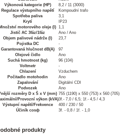
Výkonová kategorie (HP)
8,2 / 11 (3000)
Regulace výstupního napětí
Kompoudní trafo
Spotřeba paliva
3,1
Krytí
IP23
Množství motorového oleje (l)
1,1
Jistič AC 3fáz/1fáz
Ano / Ano
Objem palivové nádrže (l)
23,7
Pojistka DC
-
Garantovaná hlučnost dB(A)
97
Olejové čidlo
Ano
Suchá hmotnost (kg)
96 (104)
Voltmetr
-
Chlazení
Vzduchem
Počitadlo motohodin
Ano
Zapalování
Digitální CDI
Podvozek
Ano
Vnější rozměry D x Š x V (mm)
755 (1190) x 550 (753) x 560 (705)
aximální/Provozní výkon (kVA)
3f.- 7,0 / 6,5; 1f.- 4,5 / 4,3
Výstupní napětí/Frekvence
400 / 230 / 50
Účiník cosф
3f. - 0,8 / 1f. - 1,0
odobné produkty