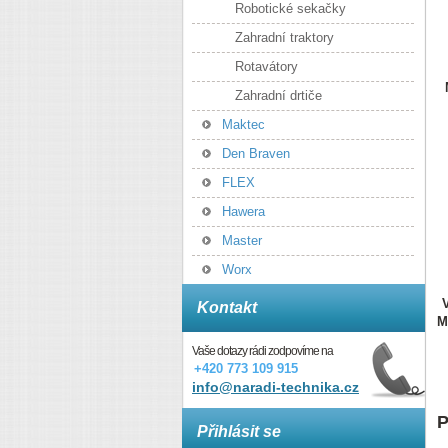
Robotické sekačky
Zahradní traktory
Rotavátory
Zahradní drtiče
Maktec
Den Braven
FLEX
Hawera
Master
Worx
Kontakt
M
Vaše dotazy rádi zodpovíme na
+420 773 109 915
info@naradi-technika.cz
P
Přihlásit se