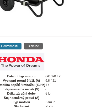
Podrobnosti
Diskuze
Detailní typ motoru
GX 390 T2
Výstupní proud 3f./1f. (A)
9,6 / 21
tabilita napětí /kmitočtu (%/Hz)
1 / 1
Stejnosměrné napětí (V)
-
Délka záruční doby
5 let
Stejnosměrný proud (A)
-
Typ motoru
Benzín
Startování
Ruční