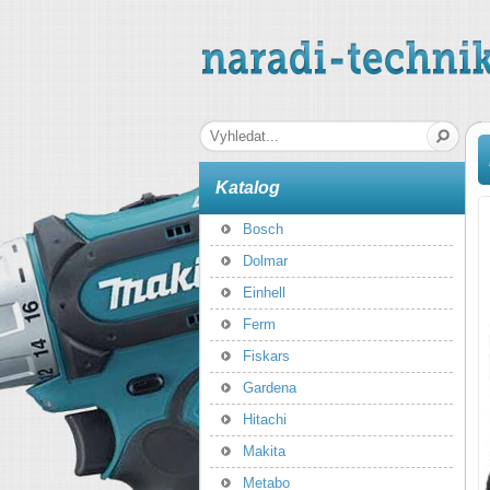
naradi-technika.cz
Hledaná fráze
Katalog
Bosch
Dolmar
Einhell
Ferm
Fiskars
Gardena
Hitachi
Makita
Metabo