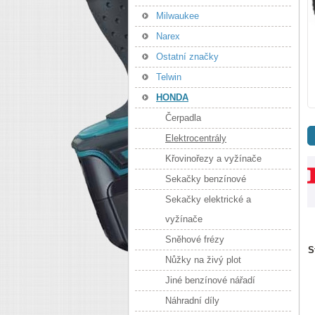
Milwaukee
Narex
Ostatní značky
Telwin
HONDA
Čerpadla
Elektrocentrály
Křovinořezy a vyžínače
Sekačky benzínové
Sekačky elektrické a
vyžínače
Sněhové frézy
S
Nůžky na živý plot
Jiné benzínové nářadí
Náhradní díly