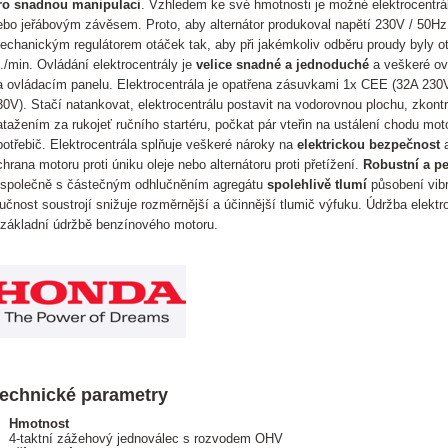
ro snadnou manipulaci
. Vzhledem ke své hmotnosti je možné elektrocentrá
ebo jeřábovým závěsem. Proto, aby alternátor produkoval napětí 230V / 50Hz
echanickým regulátorem otáček tak, aby při jakémkoliv odběru proudy byly o
t./min. Ovládání elektrocentrály je
velice snadné a jednoduché
a veškeré ov
a ovládacím panelu. Elektrocentrála je opatřena zásuvkami 1x CEE (32A 23
30V). Stačí natankovat, elektrocentrálu postavit na vodorovnou plochu, zkontr
atažením za rukojeť ručního startéru, počkat pár vteřin na ustálení chodu mot
potřebič. Elektrocentrála splňuje veškeré nároky na
elektrickou bezpečnost
a
chrana motoru proti úniku oleje nebo alternátoru proti přetížení.
Robustní a p
 společně s částečným odhlučněním agregátu
spolehlivě tlumí
působení vibr
lučnost soustrojí snižuje rozměrnější a účinnější tlumič výfuku. Údržba elekt
 základní údržbě benzínového motoru.
echnické parametry
Hmotnost
4-taktní zážehový jednoválec s rozvodem OHV