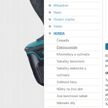
Milwaukee
Narex
Ostatní značky
Telwin
HONDA
Čerpadla
Elektrocentrály
Křovinořezy a vyžínače
E
a
Sekačky benzínové
p
Sekačky elektrické a
o
vyžínače
T
Sněhové frézy
s
Nůžky na živý plot
e
p
Jiné benzínové nářadí
C
Náhradní díly
T