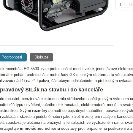
k
Podrobnosti
Diskuze
lektrocentrála EG 5500: ryze profesionální model velké, jednofázové elektro
lternátor pohání profesionální motor řady GX s lehkým startem a to vše ukot
alivovou nádrží na 24 l paliva, částečným odhlučněním a přehledným ov
pravdový SILák na stavbu i do kanceláře
ato robustní, benzínová elektrocentrála střídavého napětí je svým výkonem u
potřebičů typu osvětlení, ručního elektronářadí, elektromotorů, menších svařov
lektronikou. Svými
rozměry
se hodí do pojízdných autodílen, opravárenských
ři zakládání staveb a podobně nebo i jako záložní zdroj pro napájení kancelá
elá soustava je uložena na pružných silentblocích ve vyztuženém rámu, sva
en zajišťuje
mimořádnou ochranu
soustavy proti případnému poškození a zá