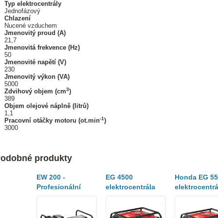
Typ elektrocentrály
Jednofázový
Chlazení
Nucené vzduchem
Jmenovitý proud (A)
21,7
Jmenovitá frekvence (Hz)
50
Jmenovité napětí (V)
230
Jmenovitý výkon (VA)
5000
3
Zdvihový objem (cm
)
389
Objem olejové náplně (litrů)
1,1
-1
Pracovní otáčky motoru (ot.min
)
3000
odobné produkty
EW 200 -
EG 4500
Honda EG 55
Profesionální
elektrocentrála
elektrocentrá
elektrocentrála se
střídavého napětí
střídavého n
svářečkou