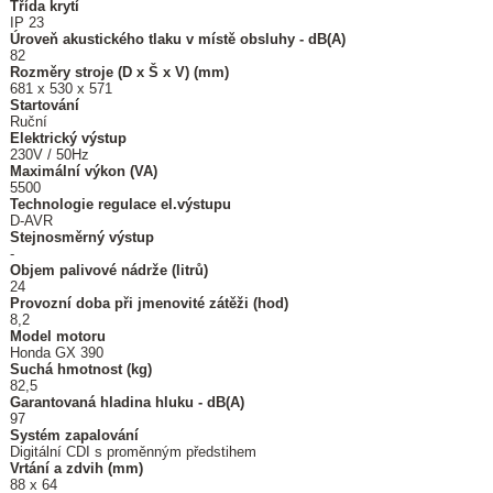
Třída krytí
IP 23
Úroveň akustického tlaku v místě obsluhy - dB(A)
82
Rozměry stroje (D x Š x V) (mm)
681 x 530 x 571
Startování
Ruční
Elektrický výstup
230V / 50Hz
Maximální výkon (VA)
5500
Technologie regulace el.výstupu
D-AVR
Stejnosměrný výstup
-
Objem palivové nádrže (litrů)
24
Provozní doba při jmenovité zátěži (hod)
8,2
Model motoru
Honda GX 390
Suchá hmotnost (kg)
82,5
Garantovaná hladina hluku - dB(A)
97
Systém zapalování
Digitální CDI s proměnným předstihem
Vrtání a zdvih (mm)
88 x 64