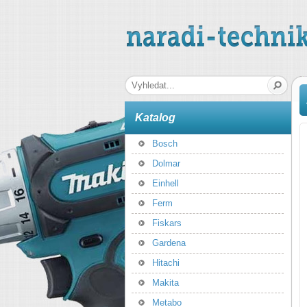
naradi-technika.cz
Hledaná fráze
Katalog
Bosch
Dolmar
Einhell
Ferm
Fiskars
Gardena
Hitachi
Makita
Metabo