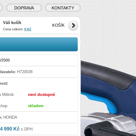
DOPRAVA
KONTAKTY
Váš košík
KOŠÍK
Cena celkem:
0 Kč
G5500
avatele:
H720038
ost:
a Mělník
není dostupné
shop
skladem
e:
HONDA
4 990 Kč
s DPH