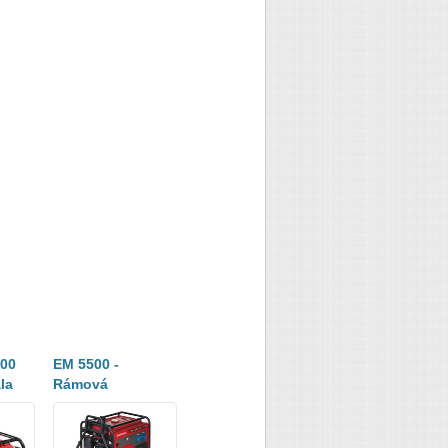
00
EM 5500 -
EU 70iS - Tichá
EU 10i - Přenos
la
Rámová
profesionální
elektrocentrála
apětí
profesionální
elektrocentrála
elektrocentrála