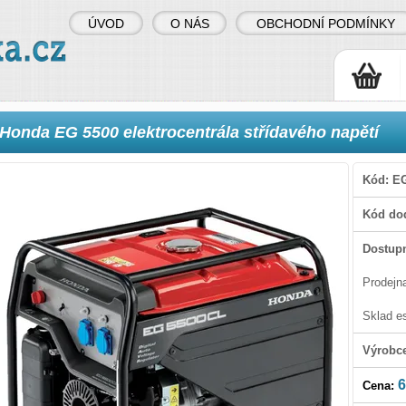
ÚVOD
O NÁS
OBCHODNÍ PODMÍNKY
Honda EG 5500 elektrocentrála střídavého napětí
Kód:
E
Kód dod
Dostupn
Prodejn
Sklad e
Výrobc
6
Cena: