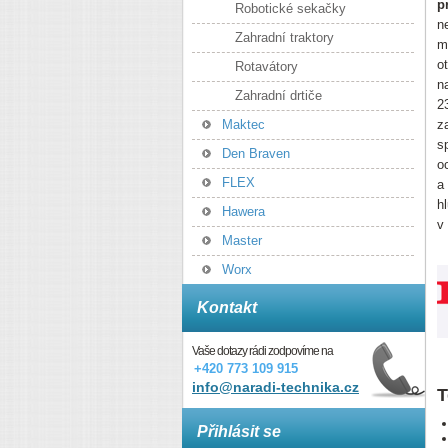
p
Robotické sekačky
n
Zahradní traktory
m
o
Rotavátory
n
Zahradní drtiče
2
Maktec
z
s
Den Braven
o
FLEX
a
h
Hawera
v
Master
Worx
Kontakt
Vaše dotazy rádi zodpovíme na
+420 773 109 915
info@naradi-technika.cz
T
Přihlásit se