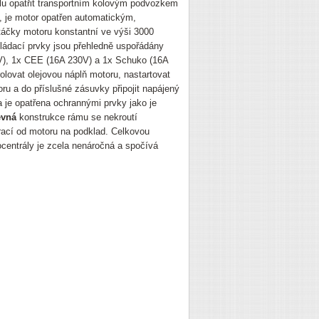
lu opatřit transportním kolovým podvozkem
, je motor opatřen automatickým,
táčky motoru konstantní ve výši 3000
ládací prvky jsou přehledně uspořádány
0V), 1x CEE (16A 230V) a 1x Schuko (16A
olovat olejovou náplň motoru, nastartovat
oru a do příslušné zásuvky připojit napájený
 je opatřena ochrannými prvky jako je
evná
konstrukce rámu se nekroutí
ací od motoru na podklad. Celkovou
rocentrály je zcela nenáročná a spočívá