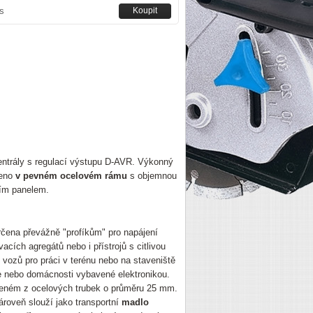
s
centrály s regulací výstupu D-AVR. Výkonný
veno
v pevném ocelovém rámu
s objemnou
ládacím panelem.
rčena převážně "profíkům" pro napájení
acích agregátů nebo i přístrojů s citlivou
 vozů pro práci v terénu nebo na staveniště
ře nebo domácnosti vybavené elektronikou.
řeném z ocelových trubek o průměru 25 mm.
roveň slouží jako transportní
madlo