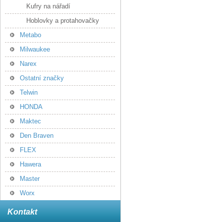
Kufry na nářadí
Hoblovky a protahovačky
Metabo
Milwaukee
Narex
Ostatní značky
Telwin
HONDA
Maktec
Den Braven
FLEX
Hawera
Master
Worx
Kontakt