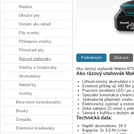
Kladiva
Okružní pily
Ostatní aku nářadí
Pily ocasky
Příklepové vrtačky
Přímočaré pily
Podrobnosti
Diskuze
Rázové utahováky
Vrtačky a šroubováky
Aku rázový utahovák Makita BTW4
Aku rázový utahovák Ma
Akumulátory
Lithium-ionový akumulátor s 
Nabíječky
Extrémní příklep až 440 Nm p
Pracovní osvětlení LED i po 
Svítilny
Speciální konstrukce chránící
Jednoduché přepínání směru
Benzínové rozbrušovačky
Elektronický vypínač a motor
Doba nabíjení 22 minut u jed
Brusky
Sériově v kufříku s druhým a
Technická data:
Čerpadla
Napětí akumulátoru: 18 V
Elektrické šroubováky
Kapacita: 2x 3,0 Ah Li-Ion