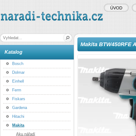
ÚVOD
naradi-technika.cz
Hledaná fráze
Makita BTW450RFE A
Katalog
Bosch
Dolmar
Einhell
Ferm
Fiskars
Gardena
Hitachi
Makita
Aku nářadí