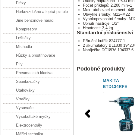
Otáčky naprázdno: 1.600 min
Frézy
Počet příklepů: 2.200 min–1
Max. utahovací moment: 44
Horkovzdušné a lepící pistole
Obvyklé šrouby: M12–M22
Vysokopevnostní šrouby: M
Jiné benzínové nářadí
Upnutí nástroje: 1/2"
Hmotnost: 3,4 kg
Kompresory
Standardní příslušenství:
Leštičky
Příruční kufřík 824777-1
2 akumulátory BL1830 19420
Míchadla
Nabíječka DC18RA 194337-6
Nůžky a prostřihovače
Pily
Podobné produkty
Pneumatická kladiva
MAKITA
Sponkovačky
BTD134RFE
Utahováky
rázový utahová
155 Nm
Vrtačky
Vysavače
Vysokotlaké myčky
Elektrocentrály
Měřící technika