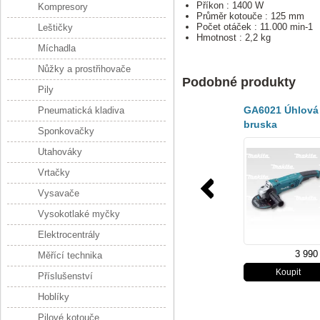
Příkon : 1400 W
Kompresory
Průměr kotouče : 125 mm
Počet otáček : 11.000 min-1
Leštičky
Hmotnost : 2,2 kg
Míchadla
Nůžky a prostřihovače
Podobné produkty
Pily
GA6021 Úhlová
Pneumatická kladiva
bruska
Sponkovačky
150mm,1050W
Utahováky
Vrtačky
Vysavače
Vysokotlaké myčky
Elektrocentrály
3 990
Měřící technika
Příslušenství
Hoblíky
Pilové kotouče