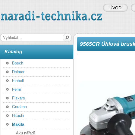
ÚVOD
naradi-technika.cz
Hledaná fráze
9565CR Úhlová brus
Katalog
Bosch
Dolmar
Einhell
Ferm
Fiskars
Gardena
Hitachi
Makita
Aku nářadí