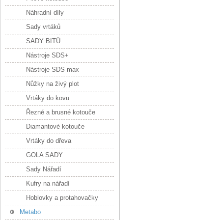
Náhradní díly
Sady vrtáků
SADY BITŮ
Nástroje SDS+
Nástroje SDS max
Nůžky na živý plot
Vrtáky do kovu
Řezné a brusné kotouče
Diamantové kotouče
Vrtáky do dřeva
GOLA SADY
Sady Nářadí
Kufry na nářadí
Hoblovky a protahovačky
Metabo