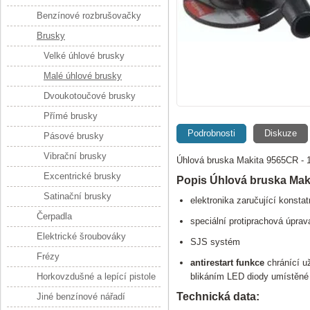
Benzínové rozbrušovačky
Brusky
Velké úhlové brusky
Malé úhlové brusky
Dvoukotoučové brusky
Přímé brusky
Podrobnosti
Diskuze
Pásové brusky
Vibrační brusky
Úhlová bruska Makita 9565CR -
Excentrické brusky
Popis Úhlová bruska Mak
Satinační brusky
elektronika zaručující konsta
Čerpadla
speciální protiprachová úprava
Elektrické šroubováky
SJS systém
Frézy
antirestart funkce
chránící už
Horkovzdušné a lepící pistole
blikáním LED diody umístěné v
Technická data:
Jiné benzínové nářadí