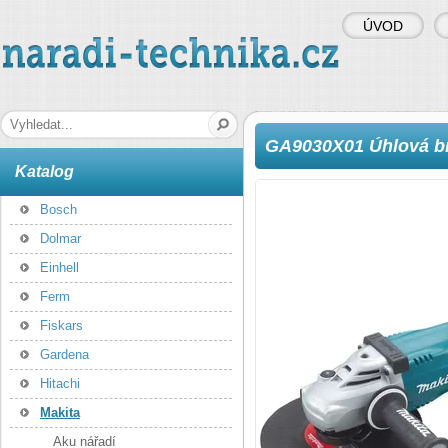
ÚVOD
naradi-technika.cz
Hledaná fráze
GA9030X01 Úhlová br
Katalog
Bosch
Dolmar
Einhell
Ferm
Fiskars
Gardena
Hitachi
Makita
Aku nářadí