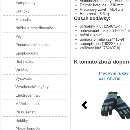
Volnoběžné otáčky : 6000 mi
Kompresory
Průměr kotouče : 230 mm
Vřetenový závit : M14 x 2
Leštičky
Hmotnost : 6,3kg
Obsah dodávky:
Míchadla
ochranný kryt (154672-4)
Nůžky a prostřihovače
antivibrační rukojeť (162264-5
boční rukojeť
Pily
upínací příruba (224415-9)
superpříruba (192227-7 )
Pneumatická kladiva
kolíkový klíč (782407-9)
Sponkovačky
K tomuto zboží dopor
Utahováky
Vrtačky
Pracovní rukav
Vysavače
vel. SD-XXL
Vysokotlaké myčky
Elektrocentrály
Měřící technika
Příslušenství
Hoblíky
Pilové kotouče