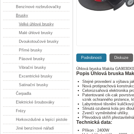
Benzínové rozbrušovačky
Brusky
Velké úhlové brusky
Malé úhlové brusky
Dvoukotoučové brusky
Přímé brusky
Podrobnosti
Diskuze
Pásové brusky
Vibrační brusky
Úhlová bruska Makita GA9030X01
Popis Úhlová bruska Mak
Excentrické brusky
Stejné provedení a výbava ja
Satinační brusky
Nová protiprachová konstrukc
Celorozsahová elektronika pro
Čerpadla
Patentované cik-cak povrstve
vznik ochranného prstence, kte
Elektrické šroubováky
Labyrintové těsnění kuličkový
Slinutá ozubená kola pro dlou
Frézy
Zvenčí vyměnitelné uhlíky.
Převodová skříň přestavitelná
Horkovzdušné a lepící pistole
Technická data:
Jiné benzínové nářadí
Příkon : 2400W