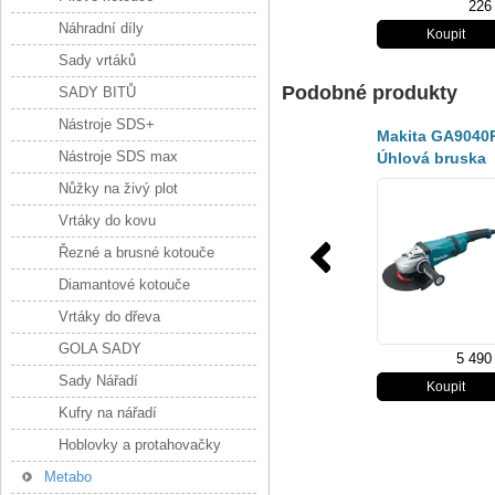
226
Náhradní díly
Sady vrtáků
Podobné produkty
SADY BITŮ
Nástroje SDS+
Makita GA9040
Nástroje SDS max
Úhlová bruska
230mm
Nůžky na živý plot
Vrtáky do kovu
Řezné a brusné kotouče
Diamantové kotouče
Vrtáky do dřeva
GOLA SADY
5 490
Sady Nářadí
Kufry na nářadí
Hoblovky a protahovačky
Metabo