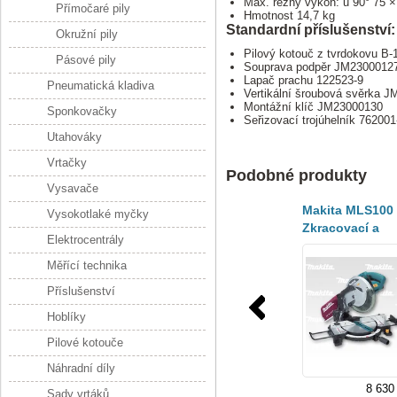
Max. řezný výkon: u 90° 75 
Přímočaré pily
Hmotnost 14,7 kg
Standardní příslušenství:
Okružní pily
Pilový kotouč z tvrdokovu B-
Pásové pily
Souprava podpěr JM2300012
Lapač prachu 122523-9
Pneumatická kladiva
Vertikální šroubová svěrka 
Montážní klíč JM23000130
Sponkovačky
Seřizovací trojúhelník 762001
Utahováky
Vrtačky
Podobné produkty
Vysavače
Makita MLS100
Vysokotlaké myčky
Zkracovací a
Elektrocentrály
pokosová pila
Měřící technika
Příslušenství
Hoblíky
Pilové kotouče
Náhradní díly
8 630
Sady vrtáků