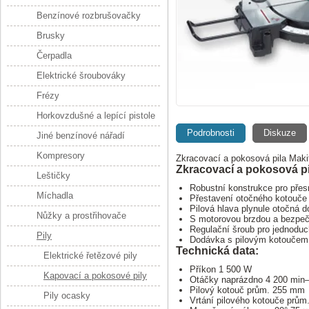
Benzínové rozbrušovačky
Brusky
Čerpadla
Elektrické šroubováky
Frézy
Horkovzdušné a lepící pistole
Podrobnosti
Diskuze
Jiné benzínové nářadí
Kompresory
Zkracovací a pokosová pila Ma
Zkracovací a pokosová p
Leštičky
Robustní konstrukce pro přes
Míchadla
Přestavení otočného kotouče 
Pilová hlava plynule otočná d
Nůžky a prostřihovače
S motorovou brzdou a bezpe
Regulační šroub pro jednoduc
Pily
Dodávka s pilovým kotoučem
Technická data:
Elektrické řetězové pily
Příkon 1 500 W
Kapovací a pokosové pily
Otáčky naprázdno 4 200 min
Pilový kotouč prům. 255 mm
Pily ocasky
Vrtání pilového kotouče prů