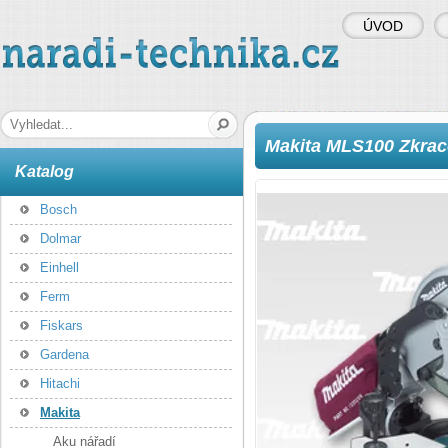
ÚVOD
naradi-technika.cz
Hledaná fráze
Makita MLS100 Zkrac
Katalog
Bosch
Dolmar
Einhell
Ferm
Fiskars
Gardena
Hitachi
Makita
Aku nářadí