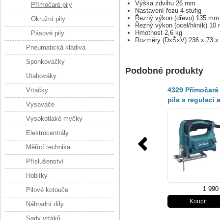
Výška zdvihu 26 mm
Přímočaré pily
Nastavení řezu 4-stufig
Řezný výkon (dřevo) 135 m
Okružní pily
Řezný výkon (ocel/hliník) 1
Hmotnost 2,6 kg
Pásové pily
Rozměry (DxŠxV) 236 x 73 
Pneumatická kladiva
Sponkovačky
Podobné produkty
Utahováky
4329 Přímočará
Vrtačky
pila s regulací 
Vysavače
předkyvem,45
Vysokotlaké myčky
Elektrocentrály
Měřící technika
Příslušenství
Hoblíky
1 990
Pilové kotouče
Náhradní díly
Sady vrtáků