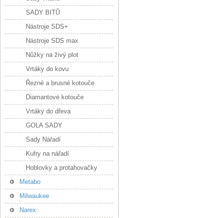
SADY BITŮ
Nástroje SDS+
Nástroje SDS max
Nůžky na živý plot
Vrtáky do kovu
Řezné a brusné kotouče
Diamantové kotouče
Vrtáky do dřeva
GOLA SADY
Sady Nářadí
Kufry na nářadí
Hoblovky a protahovačky
Metabo
Milwaukee
Narex