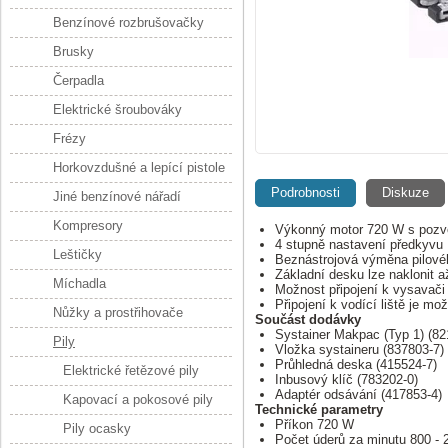
Benzínové rozbrušovačky
Brusky
Čerpadla
Elektrické šroubováky
Frézy
Horkovzdušné a lepící pistole
Podrobnosti
Diskuze
Jiné benzínové nářadí
Kompresory
Výkonný motor 720 W s pozv
4 stupně nastavení předkyvu
Leštičky
Beznástrojová výměna pilovéh
Základní desku lze naklonit 
Míchadla
Možnost připojení k vysavači
Připojení k vodící liště je m
Nůžky a prostřihovače
Součást dodávky
Systainer Makpac (Typ 1) (82
Pily
Vložka systaineru (837803-7)
Průhledná deska (415524-7)
Elektrické řetězové pily
Inbusový klíč (783202-0)
Adaptér odsávání (417853-4)
Kapovací a pokosové pily
Technické parametry
Příkon 720 W
Pily ocasky
Počet úderů za minutu 800 