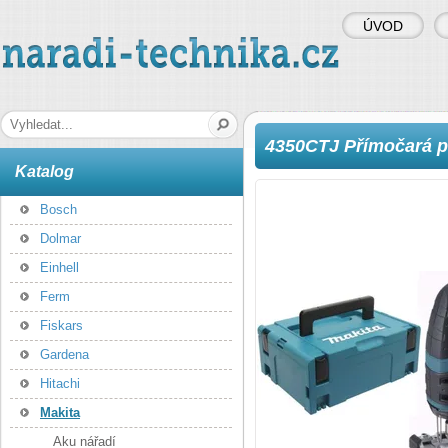
ÚVOD
naradi-technika.cz
Hledaná fráze
4350CTJ Přímočará pi
Katalog
Bosch
Dolmar
Einhell
Ferm
Fiskars
Gardena
Hitachi
Makita
Aku nářadí