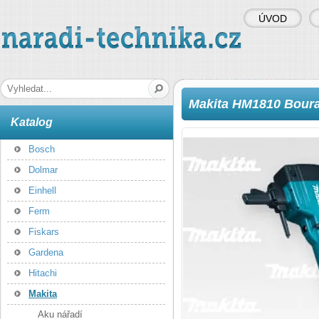
ÚVOD
naradi-technika.cz
Hledaná fráze
Makita HM1810 Boura
Katalog
Bosch
Dolmar
Einhell
Ferm
Fiskars
Gardena
Hitachi
Makita
Aku nářadí