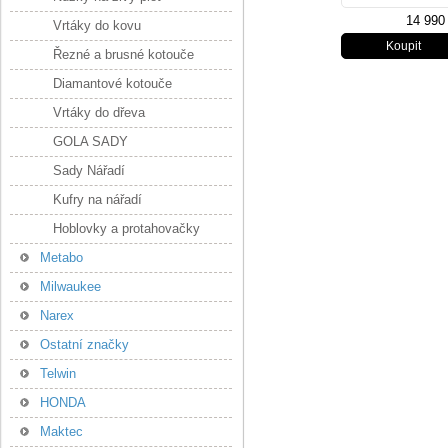
14 990
Vrtáky do kovu
Řezné a brusné kotouče
Diamantové kotouče
Vrtáky do dřeva
GOLA SADY
Sady Nářadí
Kufry na nářadí
Hoblovky a protahovačky
Metabo
Milwaukee
Narex
Ostatní značky
Telwin
HONDA
Maktec