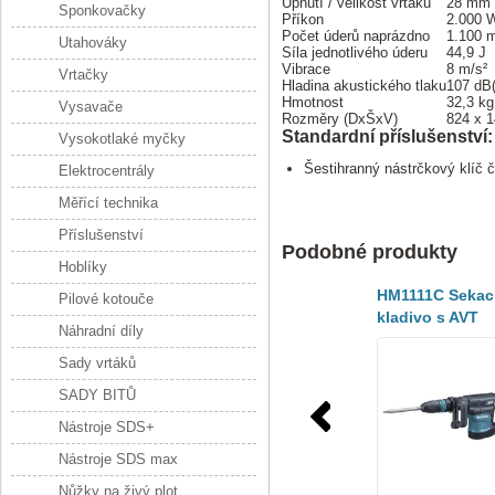
Upnutí / velikost vrtáku
28 mm 
Sponkovačky
Příkon
2.000 
Počet úderů naprázdno
1.100 
Utahováky
Síla jednotlivého úderu
44,9 J
Vibrace
8 m/s²
Vrtačky
Hladina akustického tlaku
107 dB
Hmotnost
32,3 kg
Vysavače
Rozměry (DxŠxV)
824 x 
Standardní příslušenství:
Vysokotlaké myčky
Šestihranný nástrčkový klíč 
Elektrocentrály
Měřící technika
Příslušenství
Podobné produkty
Hoblíky
HM1111C Sekac
Pilové kotouče
kladivo s AVT
Náhradní díly
11,2J,1300W
Sady vrtáků
SADY BITŮ
Nástroje SDS+
Nástroje SDS max
Nůžky na živý plot