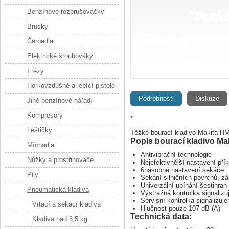
Benzínové rozbrušovačky
Brusky
Čerpadla
Elektrické šroubováky
Frézy
Horkovzdušné a lepící pistole
Podrobnosti
Diskuze
Jiné benzínové nářadí
Kompresory
*
Leštičky
Těžké bourací kladivo Makita HM
Popis bourací kladivo Ma
Míchadla
Antivibrační technologie
Nůžky a prostřihovače
Nejefektivnější nastavení přík
6násobné nastavení sekáče
Pily
Sekání silničních povrchů, z
Univerzální upínání šestihra
Pneumatická kladiva
Výstražná kontrolka signaliz
Servisní kontrolka signalizuj
Vrtací a sekací kladiva
Hlučnost pouze 107 dB (A)
Technická data:
Kladiva nad 3,5 kg