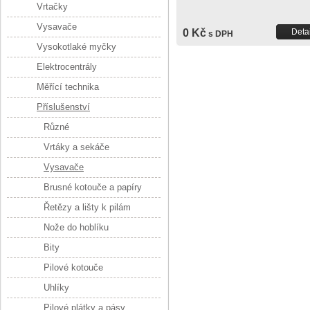
Vrtačky
Vysavače
0 Kč
Detai
s DPH
Vysokotlaké myčky
Elektrocentrály
Měřící technika
Příslušenství
Různé
Vrtáky a sekáče
Vysavače
Brusné kotouče a papíry
Řetězy a lišty k pilám
Nože do hoblíku
Bity
Pilové kotouče
Uhlíky
Pilové plátky a pásy