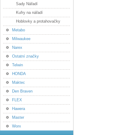
Sady Nářadí
Kufry na nářadí
Hoblovky a protahovačky
Metabo
Milwaukee
Narex
Ostatní značky
Telwin
HONDA
Maktec
Den Braven
FLEX
Hawera
Master
Worx