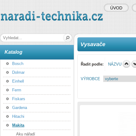
ÚVOD
naradi-technika.cz
Hledaná fráze
Vysavače
Katalog
Bosch
Řadit podle:
NÁZVU
Dolmar
VÝROBCE
Einhell
Ferm
Fiskars
Gardena
Hitachi
Makita
Aku nářadí