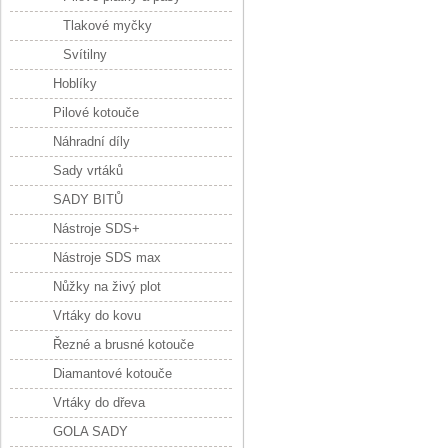
Tlakové myčky
Svítilny
Hoblíky
Pilové kotouče
Náhradní díly
Sady vrtáků
SADY BITŮ
Nástroje SDS+
Nástroje SDS max
Nůžky na živý plot
Vrtáky do kovu
Řezné a brusné kotouče
Diamantové kotouče
Vrtáky do dřeva
GOLA SADY