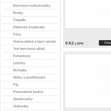
Benzínové rozbrušovačky
Brusky
Čerpadla
Elektrické šroubováky
Frézy
Horkovzdušné a lepící pistole
0 Kč
Detai
s DPH
Jiné benzínové nářadí
Kompresory
Leštičky
Míchadla
Nůžky a prostřihovače
Pily
Pneumatická kladiva
Sponkovačky
Utahováky