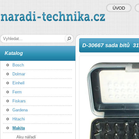
ÚVOD
naradi-technika.cz
Hledaná fráze
D-30667 sada bitů 31
Katalog
Bosch
Dolmar
Einhell
Ferm
Fiskars
Gardena
Hitachi
Makita
Aku nářadí