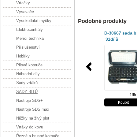
Vrtačky
Vysavače
Podobné produkty
Vysokotlaké myčky
Elektrocentrály
D-30667 sada b
Měřící technika
31dílů
Příslušenství
Hoblíky
Pilové kotouče
Náhradní díly
Sady vrtáků
SADY BITŮ
195
Nástroje SDS+
Nástroje SDS max
Nůžky na živý plot
Vrtáky do kovu
Řezné a brusné kotouče