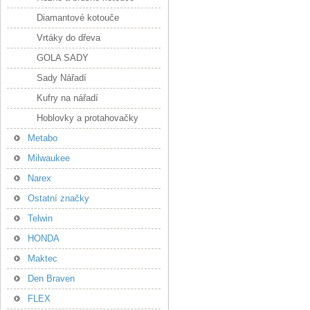
Diamantové kotouče
Vrtáky do dřeva
GOLA SADY
Sady Nářadí
Kufry na nářadí
Hoblovky a protahovačky
Metabo
Milwaukee
Narex
Ostatní značky
Telwin
HONDA
Maktec
Den Braven
FLEX