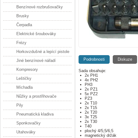
Benzínové rozbrušovačky
Brusky
Čerpadla
Elektrické šroubováky
Frézy
Horkovzdušné a lepící pistole
Podrobnosti
Diskuze
Jiné benzínové nářadí
Kompresory
Sada obsahuje:
2x PH1
Leštičky
4x PH2
PH3
Míchadla
2x PZ1
5x PZ2
Nůžky a prostřihovače
PZ3
2x T10
Pily
2x T15
2x T20
Pneumatická kladiva
3x T25
2x T30
Sponkovačky
T40
plochý 4/5;5/6;5
Utahováky
magnetický držák