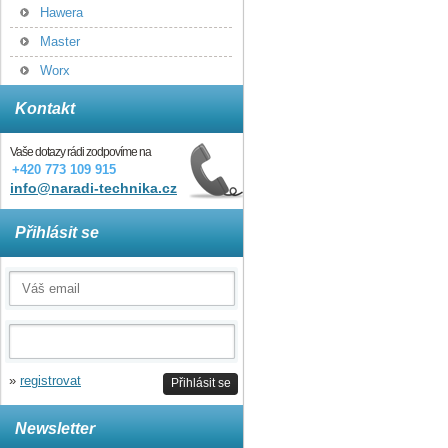
Hawera
Master
Worx
Kontakt
Vaše dotazy rádi zodpovíme na
+420 773 109 915
info@naradi-technika.cz
Přihlásit se
»
registrovat
Přihlásit se
Newsletter