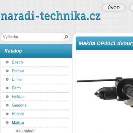
ÚVOD
naradi-technika.cz
Hledaná fráze
Makita DP4011 dvoury
Katalog
Bosch
Dolmar
Einhell
Ferm
Fiskars
Gardena
Hitachi
Makita
Aku nářadí