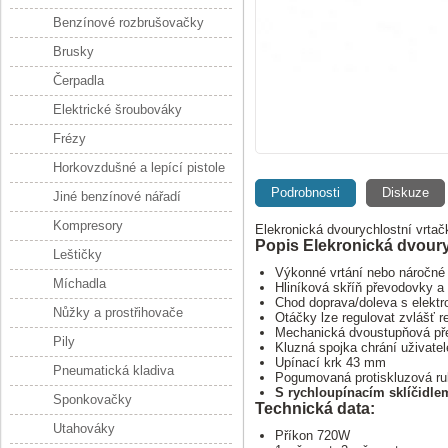
Benzínové rozbrušovačky
Brusky
Čerpadla
Elektrické šroubováky
Frézy
Horkovzdušné a lepící pistole
Podrobnosti
Diskuze
Jiné benzínové nářadí
Kompresory
Elekronická dvourychlostní vrtač
Popis Elekronická dvoury
Leštičky
Výkonné vrtání nebo náročné
Míchadla
Hliníková skříň převodovky a
Chod doprava/doleva s elektro
Nůžky a prostřihovače
Otáčky lze regulovat zvlášť 
Mechanická dvoustupňová př
Pily
Kluzná spojka chrání uživate
Upínací krk 43 mm
Pneumatická kladiva
Pogumovaná protiskluzová ru
S rychloupínacím sklíčidle
Sponkovačky
Technická data:
Utahováky
Příkon 720W