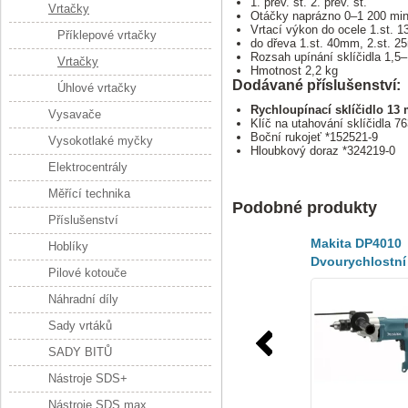
1. přev. st. 2. přev. st.
Vrtačky
Otáčky naprázno 0–1 200 min
Vrtací výkon do ocele 1.st. 
Příklepové vrtačky
do dřeva 1.st. 40mm, 2.st. 
Rozsah upínání sklíčidla 1,
Vrtačky
Hmotnost 2,2 kg
Dodávané příslušenství:
Úhlové vrtačky
Rychloupínací sklíčidlo 13
Vysavače
Klíč na utahování sklíčidla 7
Boční rukojeť *152521-9
Vysokotlaké myčky
Hloubkový doraz *324219-0
Elektrocentrály
Měřící technika
Podobné produkty
Příslušenství
Makita DP4010
Hoblíky
Dvourychlostní
Pilové kotouče
vrtačka
Náhradní díly
Sady vrtáků
SADY BITŮ
Nástroje SDS+
Nástroje SDS max