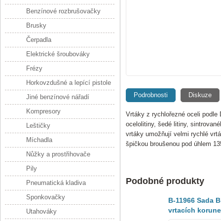
Benzínové rozbrušovačky
Brusky
Čerpadla
Elektrické šroubováky
Frézy
Horkovzdušné a lepící pistole
Podrobnosti
Diskuze
Jiné benzínové nářadí
Kompresory
Vrtáky z rychlořezné oceli podle
ocelolitiny, šedé litiny, sintrov
Leštičky
vrtáky umožňují velmi rychlé vrtá
Míchadla
špičkou broušenou pod úhlem 135
Nůžky a prostřihovače
Pily
Podobné produkty
Pneumatická kladiva
Sponkovačky
B-11966 Sada B
vrtacích korun
Utahováky
Ezychange Ø 19