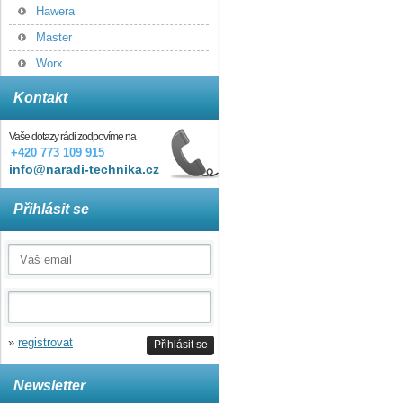
Hawera
Master
Worx
Kontakt
Vaše dotazy rádi zodpovíme na
+420 773 109 915
info@naradi-technika.cz
Přihlásit se
»
registrovat
Přihlásit se
Newsletter