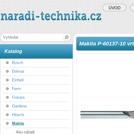
ÚVOD
naradi-technika.cz
Hledaná fráze
Makita P-60137-10 v
Katalog
Bosch
Dolmar
Einhell
Ferm
Fiskars
Gardena
Hitachi
Makita
Aku nářadí