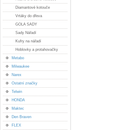
Diamantové kotouče
Vrtáky do dřeva
GOLA SADY
Sady Nářadí
Kufry na nářadí
Hoblovky a protahovačky
Metabo
Milwaukee
Narex
Ostatní značky
Telwin
HONDA
Maktec
Den Braven
FLEX