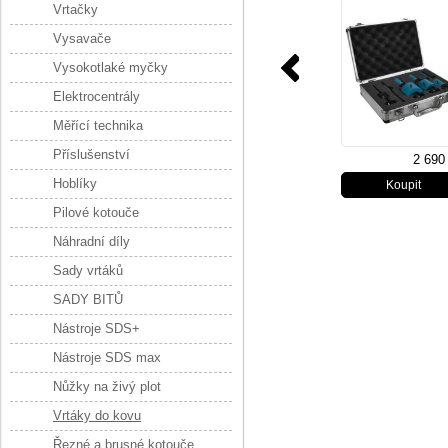
Vrtačky
57
Vysavače
Vysokotlaké myčky
Elektrocentrály
Měřící technika
Příslušenství
2 690
Hoblíky
Pilové kotouče
Náhradní díly
Sady vrtáků
SADY BITŮ
Nástroje SDS+
Nástroje SDS max
Nůžky na živý plot
Vrtáky do kovu
Řezné a brusné kotouče