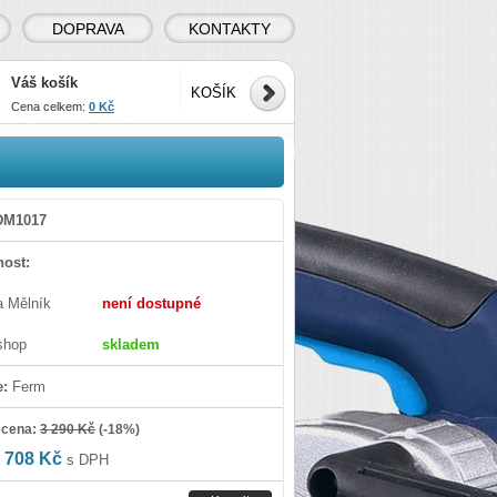
DOPRAVA
KONTAKTY
Váš košík
KOŠÍK
Cena celkem:
0 Kč
DM1017
ost:
a Mělník
není dostupné
shop
skladem
e:
Ferm
 cena:
3 290 Kč
(
-18%
)
 708 Kč
s DPH