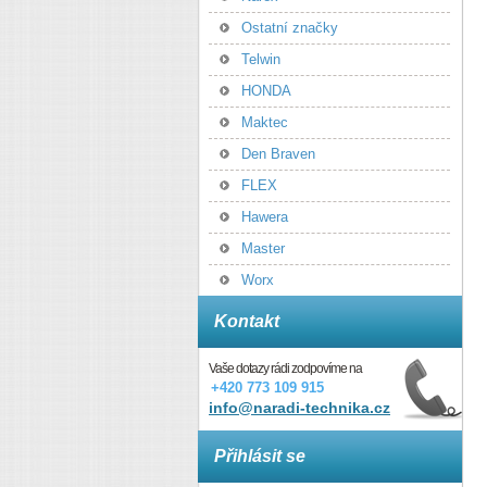
Ostatní značky
Telwin
HONDA
Maktec
Den Braven
FLEX
Hawera
Master
Worx
Kontakt
Vaše dotazy rádi zodpovíme na
+420 773 109 915
info@naradi-technika.cz
Přihlásit se