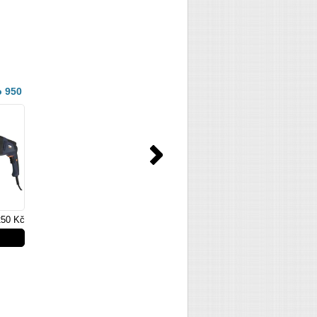
o 950
250 Kč