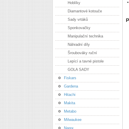
Hoblíky
Diamantové kotouče
Sady vrtáků
P
Sponkovačky
Manipulační technika
Náhradní díly
Šroubováky ruční
Lepící a tavné pistole
GOLA SADY
Fiskars
Gardena
Hitachi
Makita
Metabo
Milwaukee
Narex