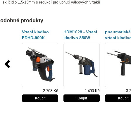
sklíčidlo 1,5-13mm s redukcí pro upnutí válcových vrtáků
odobné produkty
Vrtací kladivo
HDM1028 - Vrtací
pneumatické
FDHD-900K
kladivo 850W
vrtací kladiv
W
2 708 Kč
2 490 Kč
3 