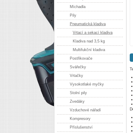
Míchadla
Pily
Pneumatická kladiva
Vrtací a sekací kladiva
Kladiva nad 3,5 kg
Multifukční kladiva
Postřikovače
Svářečky
T
Vrtačky
Vysokotlaké myčky
Stolní pily
Zvedáky
D
Vzduchové nářadí
Kompresory
Příslušenství