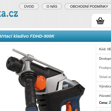
ÚVOD
O NÁS
OBCHODNÍ PODMÍNKY
Vrtací kladivo FDHD-900K
Kód:
H
Dostupn
Prodejn
Sklad e
Výrobc
Původní
2
Cena: