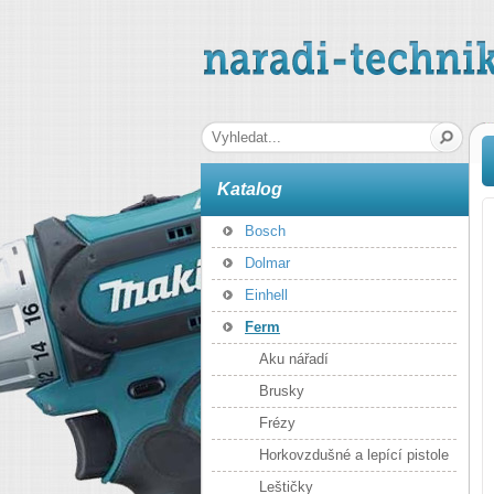
naradi-technika.cz
Hledaná fráze
Katalog
Bosch
Dolmar
Einhell
Ferm
Aku nářadí
Brusky
Frézy
Horkovzdušné a lepící pistole
Leštičky