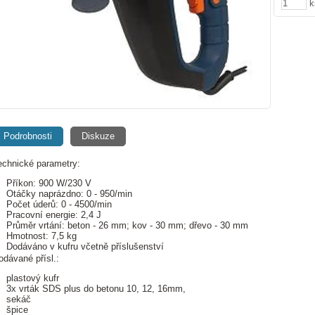
k
Podrobnosti
Diskuze
echnické parametry:
Příkon: 900 W/230 V
Otáčky naprázdno: 0 - 950/min
Počet úderů: 0 - 4500/min
Pracovní energie: 2,4 J
Průměr vrtání: beton - 26 mm; kov - 30 mm; dřevo - 30 mm
Hmotnost: 7,5 kg
Dodáváno v kufru včetně příslušenství
odávané přísl.:
plastový kufr
3x vrták SDS plus do betonu 10, 12, 16mm,
sekáč
špice