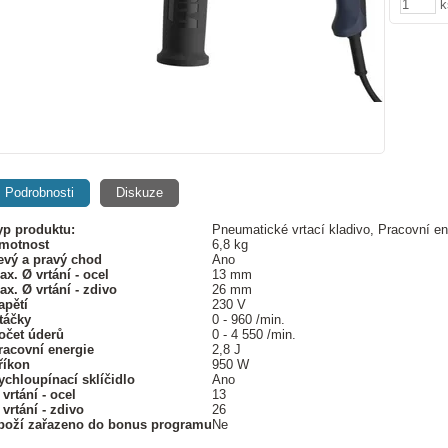
k
Podrobnosti
Diskuze
yp produktu:
Pneumatické vrtací kladivo, Pracovní en
motnost
6,8 kg
evý a pravý chod
Ano
ax. Ø vrtání - ocel
13 mm
ax. Ø vrtání - zdivo
26 mm
apětí
230 V
táčky
0 - 960 /min.
očet úderů
0 - 4 550 /min.
racovní energie
2,8 J
říkon
950 W
ychloupínací sklíčidlo
Ano
 vrtání - ocel
13
 vrtání - zdivo
26
boží zařazeno do bonus programu
Ne