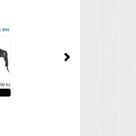
o 950
250 Kč