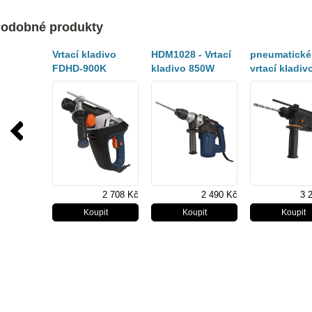
odobné produkty
Vrtací kladivo
HDM1028 - Vrtací
pneumatické
FDHD-900K
kladivo 850W
vrtací kladiv
W
2 708 Kč
2 490 Kč
3 