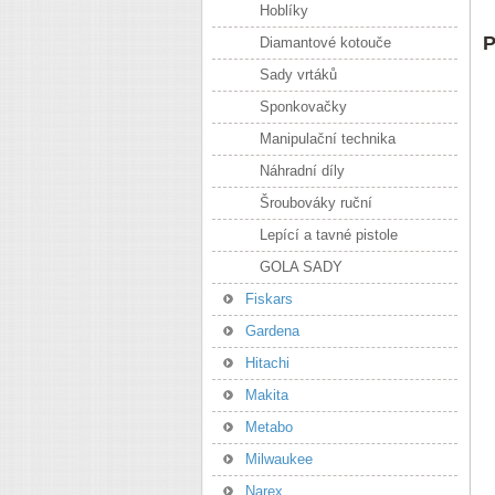
Hoblíky
P
Diamantové kotouče
Sady vrtáků
Sponkovačky
Manipulační technika
Náhradní díly
Šroubováky ruční
Lepící a tavné pistole
GOLA SADY
Fiskars
Gardena
Hitachi
Makita
Metabo
Milwaukee
Narex