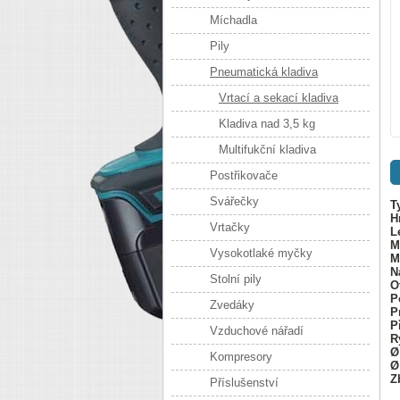
Míchadla
Pily
Pneumatická kladiva
Vrtací a sekací kladiva
Kladiva nad 3,5 kg
Multifukční kladiva
Postřikovače
Svářečky
T
H
Vrtačky
L
M
Vysokotlaké myčky
M
N
Stolní pily
O
P
Zvedáky
P
P
Vzduchové nářadí
R
Ø
Kompresory
Ø
Z
Příslušenství