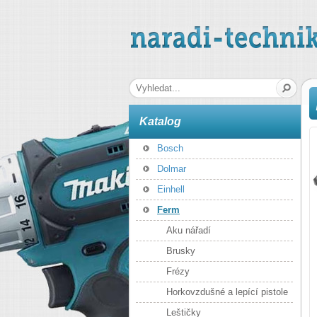
naradi-technika.cz
Hledaná fráze
Katalog
Bosch
Dolmar
Einhell
Ferm
Aku nářadí
Brusky
Frézy
Horkovzdušné a lepící pistole
Leštičky