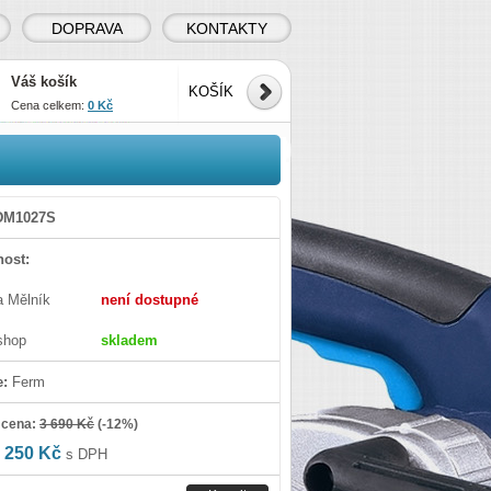
DOPRAVA
KONTAKTY
Váš košík
KOŠÍK
Cena celkem:
0 Kč
DM1027S
ost:
a Mělník
není dostupné
shop
skladem
e:
Ferm
 cena:
3 690 Kč
(
-12%
)
 250 Kč
s DPH