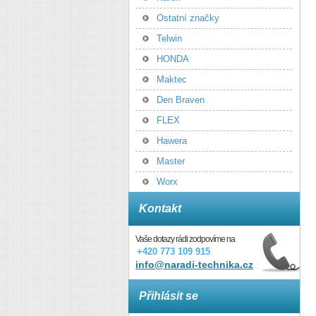
Ostatní značky
Telwin
HONDA
Maktec
Den Braven
FLEX
Hawera
Master
Worx
Kontakt
Vaše dotazy rádi zodpovíme na
+420 773 109 915
info@naradi-technika.cz
Přihlásit se