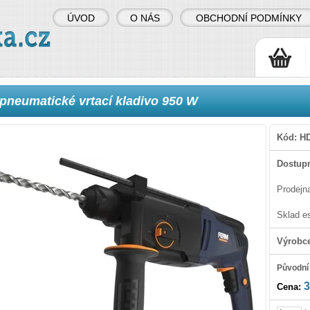
ÚVOD
O NÁS
OBCHODNÍ PODMÍNKY
pneumatické vrtací kladivo 950 W
Kód:
H
Dostupn
Prodejn
Sklad e
Výrobc
Původní
3
Cena: