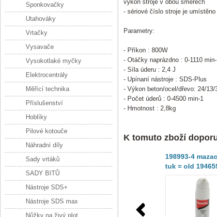
výkon stroje v obou směrech
Sponkovačky
- sériové číslo stroje je umístě
Utahováky
Parametry:
Vrtačky
Vysavače
- Příkon : 800W
- Otáčky naprázdno : 0-1110 min-
Vysokotlaké myčky
- Síla úderu : 2,4 J
Elektrocentrály
- Upínaní nástroje : SDS-Plus
Měřící technika
- Výkon beton/ocel/dřevo: 24/13
- Počet úderů : 0-4500 min-1
Příslušenství
- Hmotnost : 2,8kg
Hoblíky
Pilové kotouče
K tomuto zboží dopor
Náhradní díly
198993-4 mazac
Sady vrtáků
tuk = old 19465
SADY BITŮ
4,194683-7
Nástroje SDS+
Nástroje SDS max
Nůžky na živý plot