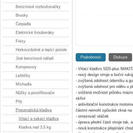
Benzínové rozbrušovačky
Brusky
Čerpadla
Elektrické šroubováky
Frézy
Horkovzdušné a lepící pistole
Podrobnosti
Diskuze
Jiné benzínové nářadí
Kompresory
- Vrtací kladivo SDS-plus MAKI
- nový design stroje a boční rukoj
Leštičky
- zvýšená odolnost úderníku a 
Míchadla
- zvýšená odolnost pro oděru u 
- snížená možnost průniku maziva
Nůžky a prostřihovače
skříní
Pily
- antivibrační konstrukce motoro
Pneumatická kladiva
částmi nemohl způsobit zkrat na 
- omezovač otáček
Vrtací a sekací kladiva
- úprava přední části stroje tak
Kladiva nad 3,5 kg
- nová konstrukce přepínání chodu