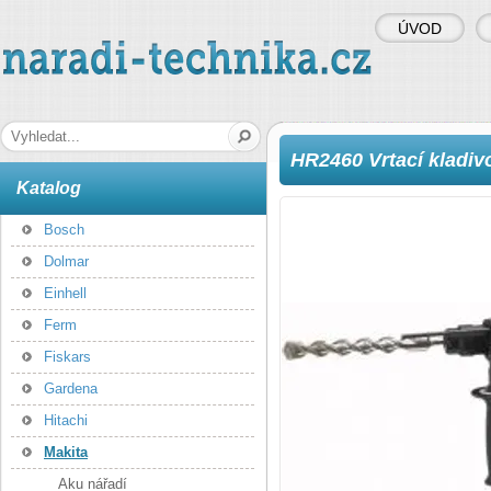
ÚVOD
naradi-technika.cz
Hledaná fráze
HR2460 Vrtací kladiv
Katalog
Bosch
Dolmar
Einhell
Ferm
Fiskars
Gardena
Hitachi
Makita
Aku nářadí