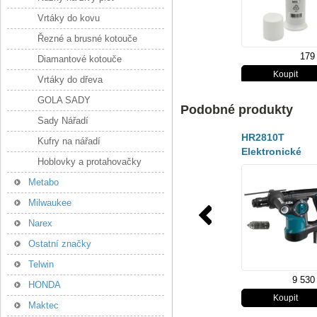
Vrtáky do kovu
Řezné a brusné kotouče
179
Diamantové kotouče
Vrtáky do dřeva
GOLA SADY
Podobné produkty
Sady Nářadí
HR2810T
Kufry na nářadí
Elektronické
Hoblovky a protahovačky
vrtací a sekací
kladivo
Metabo
Milwaukee
Narex
Ostatní značky
Telwin
9 530
HONDA
Maktec