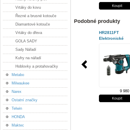
Vrtáky do kovu
Řezné a brusné kotouče
Podobné produkty
Diamantové kotouče
HR2811FT
Vrtáky do dřeva
Elektronické
GOLA SADY
vrtací a sekací
Sady Nářadí
kladivo
Kufry na nářadí
Hoblovky a protahovačky
Metabo
Milwaukee
9 980
Narex
Ostatní značky
Telwin
HONDA
Maktec