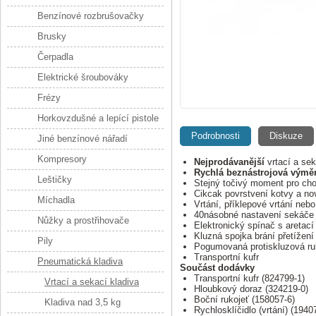
Benzínové rozbrušovačky
Brusky
Čerpadla
Elektrické šroubováky
Frézy
Horkovzdušné a lepící pistole
Podrobnosti
Diskuze
Jiné benzínové nářadí
Kompresory
Nejprodávanější
vrtací a se
Rychlá beznástrojová výmě
Leštičky
Stejný točivý moment pro cho
Cikcak povrstvení kotvy a n
Míchadla
Vrtání, příklepové vrtání neb
40násobné nastavení sekáče
Nůžky a prostřihovače
Elektronický spínač s aretací 
Kluzná spojka brání přetížení
Pily
Pogumovaná protiskluzová ru
Transportní kufr
Pneumatická kladiva
Součást dodávky
Transportní kufr (824799-1)
Vrtací a sekací kladiva
Hloubkový doraz (324219-0)
Boční rukojeť (158057-6)
Kladiva nad 3,5 kg
Rychlosklíčidlo (vrtání) (1940