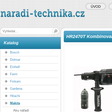
ÚVOD
naradi-technika.cz
Hledaná fráze
HR2470T Kombinované
Katalog
Bosch
Dolmar
Einhell
Ferm
Fiskars
Gardena
Hitachi
Makita
Aku nářadí