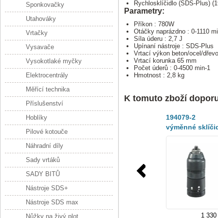
Rychlosklíčidlo (SDS-Plus) (
Sponkovačky
Parametry:
Utahováky
Příkon : 780W
Otáčky naprázdno : 0-1110 mi
Vrtačky
Síla úderu : 2,7 J
Upínaní nástroje : SDS-Plus
Vysavače
Vrtací výkon beton/ocel/dřev
Vrtací korunka 65 mm
Vysokotlaké myčky
Počet úderů : 0-4500 min-1
Elektrocentrály
Hmotnost : 2,8 kg
Měřící technika
K tomuto zboží dopor
Příslušenství
194079-2
Hoblíky
výměnné sklíči
Pilové kotouče
HR2450T /
Náhradní díly
HR2470T,
HR2810T,
Sady vrtáků
HR2811FT
SADY BITŮ
Nástroje SDS+
Nástroje SDS max
1 330
Nůžky na živý plot