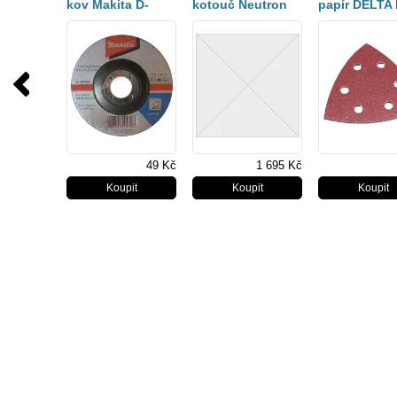
kov Makita D-
kotouč Neutron
papír DELTA
18459, A24R-BF,
Rapid 230 mm
10 ks = old B
115x6,0x22,23mm
21571
49 Kč
1 695 Kč