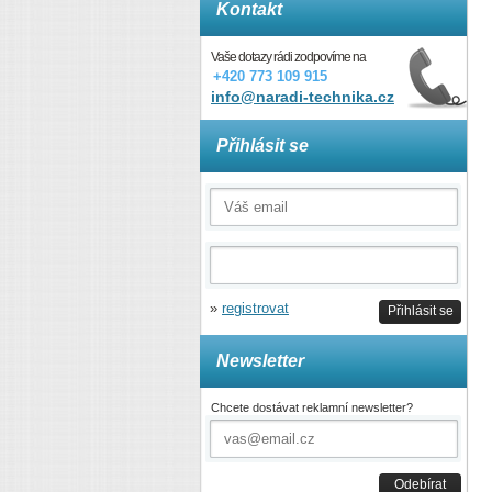
Kontakt
Vaše dotazy rádi zodpovíme na
+420 773 109 915
info@naradi-technika.cz
Přihlásit se
»
registrovat
Přihlásit se
Newsletter
Chcete dostávat reklamní newsletter?
Odebírat