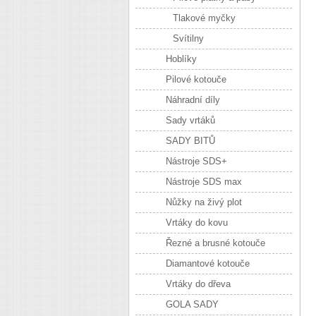
Tlakové myčky
Svítilny
Hoblíky
Pilové kotouče
Náhradní díly
Sady vrtáků
SADY BITŮ
Nástroje SDS+
Nástroje SDS max
Nůžky na živý plot
Vrtáky do kovu
Řezné a brusné kotouče
Diamantové kotouče
Vrtáky do dřeva
GOLA SADY