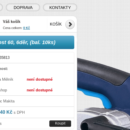
DOPRAVA
KONTAKTY
Váš košík
KOŠÍK
Cena celkem:
0 Kč
t 60, 6děr, (bal. 10ks)
35813
ost:
a Mělník
není dostupné
shop
není dostupné
e:
Makita
40 Kč
s DPH
s