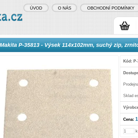
ÚVOD
O NÁS
OBCHODNÍ PODMÍNKY
Makita P-35813 - Výsek 114x102mm, suchý zip, zrnitos
Kód:
P-
Dostupn
Prodejn
Sklad e
Výrobc
1
Cena:
k