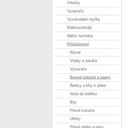
Vrtačky
Vysavače
Vysokotlaké myčky
Elektrocentrály
Měřící technika
Příslušenství
Různé
Vrtáky a sekáče
Vysavače
Brusné kotouče a papíry
Řetězy a lišty k pilám
Nože do hoblíku
Bity
Pilové kotouče
Uhlíky
Pilové plátky a pásy