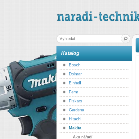
naradi-technika.cz
Hledaná fráze
Katalog
Bosch
Dolmar
Einhell
Ferm
Fiskars
Gardena
Hitachi
Makita
Aku nářadí