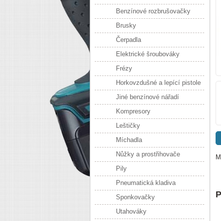
Benzínové rozbrušovačky
Brusky
Čerpadla
Elektrické šroubováky
Frézy
Horkovzdušné a lepící pistole
Jiné benzínové nářadí
Kompresory
Leštičky
Míchadla
Nůžky a prostřihovače
M
Pily
Pneumatická kladiva
P
Sponkovačky
Utahováky