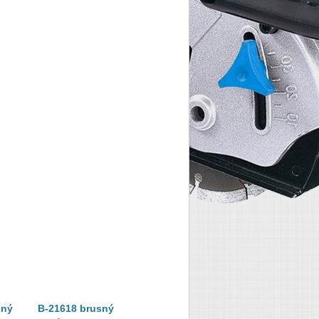
sný
B-21618 brusný
794384-3 brusný
741472-7