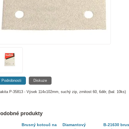
Podrobnosti
Diskuze
akita P-35813 - Výsek 114x102mm, suchý zip, zrnitost 60, 6děr, (bal. 10ks)
odobné produkty
Brusný kotouč na
Diamantový
B-21630 bru