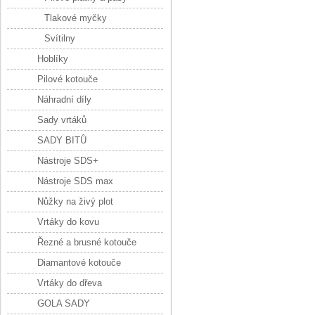
Tlakové myčky
Svítilny
Hoblíky
Pilové kotouče
Náhradní díly
Sady vrtáků
SADY BITŮ
Nástroje SDS+
Nástroje SDS max
Nůžky na živý plot
Vrtáky do kovu
Řezné a brusné kotouče
Diamantové kotouče
Vrtáky do dřeva
GOLA SADY