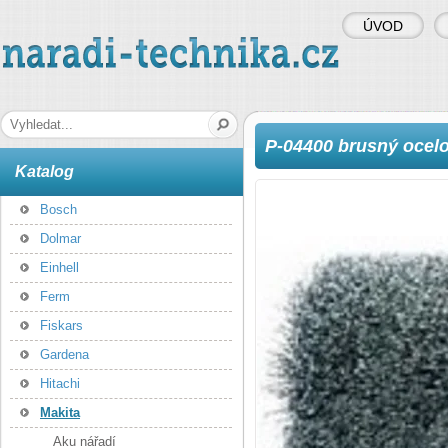
ÚVOD
naradi-technika.cz
Hledaná fráze
P-04400 brusný ocelo
Katalog
Bosch
Dolmar
Einhell
Ferm
Fiskars
Gardena
Hitachi
Makita
Aku nářadí