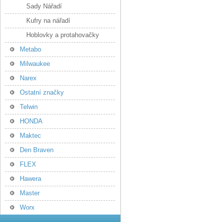
Sady Nářadí
Kufry na nářadí
Hoblovky a protahovačky
Metabo
Milwaukee
Narex
Ostatní značky
Telwin
HONDA
Maktec
Den Braven
FLEX
Hawera
Master
Worx