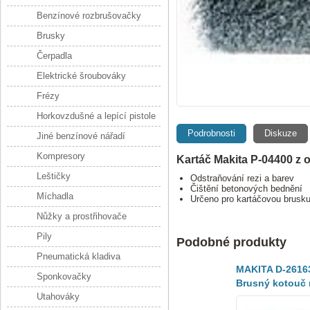
Benzínové rozbrušovačky
Brusky
Čerpadla
Elektrické šroubováky
Frézy
Horkovzdušné a lepící pistole
Podrobnosti
Diskuze
Jiné benzínové nářadí
Kompresory
Kartáč Makita P-04400 z 
Leštičky
Odstraňování rezi a barev
Čištění betonových bednění
Míchadla
Určeno pro kartáčovou brusk
Nůžky a prostřihovače
Pily
Podobné produkty
Pneumatická kladiva
MAKITA D-2616
Sponkovačky
Brusný kotouč 
Utahováky
ocel 150 x 6 x 2