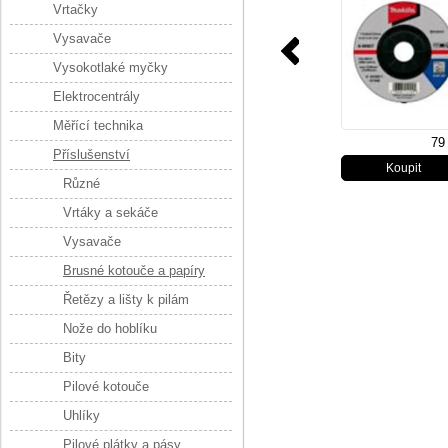
mm
Vrtačky
Vysavače
Vysokotlaké myčky
Elektrocentrály
Měřící technika
79
Příslušenství
Různé
Vrtáky a sekáče
Vysavače
Brusné kotouče a papíry
Řetězy a lišty k pilám
Nože do hoblíku
Bity
Pilové kotouče
Uhlíky
Pilové plátky a pásy