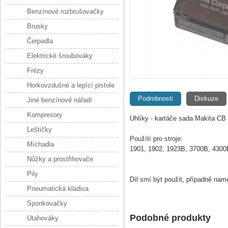
Benzínové rozbrušovačky
Brusky
Čerpadla
Elektrické šroubováky
Frézy
Horkovzdušné a lepící pistole
Podrobnosti
Diskuze
Jiné benzínové nářadí
Kompresory
Uhlíky - kartáče sada Makita CB
Leštičky
Použítí pro stroje:
Míchadla
1901, 1902, 1923B, 3700B, 4300
Nůžky a prostřihovače
Pily
Díl smí být použit, případně na
Pneumatická kladiva
Sponkovačky
Podobné produkty
Utahováky