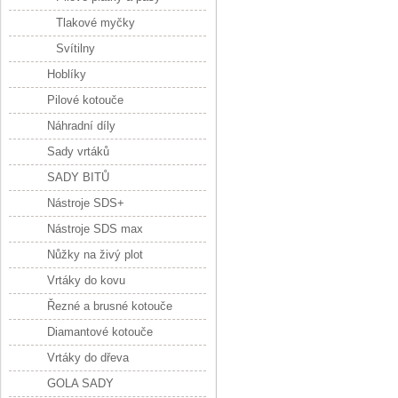
Tlakové myčky
Svítilny
Hoblíky
Pilové kotouče
Náhradní díly
Sady vrtáků
SADY BITŮ
Nástroje SDS+
Nástroje SDS max
Nůžky na živý plot
Vrtáky do kovu
Řezné a brusné kotouče
Diamantové kotouče
Vrtáky do dřeva
GOLA SADY