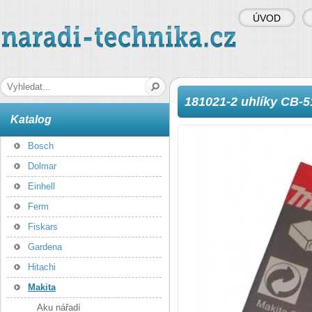
ÚVOD
naradi-technika.cz
Hledaná fráze
181021-2 uhlíky CB-5
Katalog
Bosch
Dolmar
Einhell
Ferm
Fiskars
Gardena
Hitachi
Makita
Aku nářadí