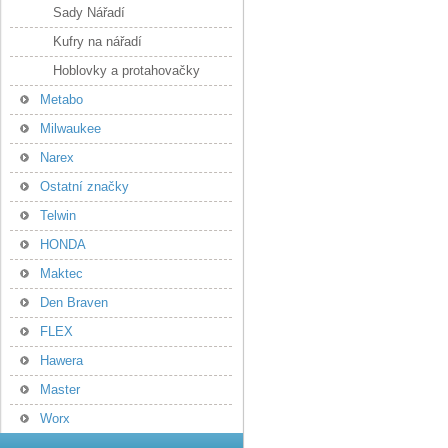
Sady Nářadí
Kufry na nářadí
Hoblovky a protahovačky
Metabo
Milwaukee
Narex
Ostatní značky
Telwin
HONDA
Maktec
Den Braven
FLEX
Hawera
Master
Worx