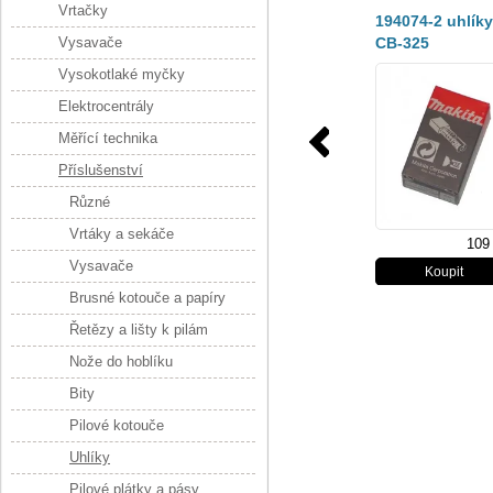
Vrtačky
194074-2 uhlíky
Vysavače
CB-325
Vysokotlaké myčky
Elektrocentrály
Měřící technika
Příslušenství
Různé
Vrtáky a sekáče
109
Vysavače
Brusné kotouče a papíry
Řetězy a lišty k pilám
Nože do hoblíku
Bity
Pilové kotouče
Uhlíky
Pilové plátky a pásy