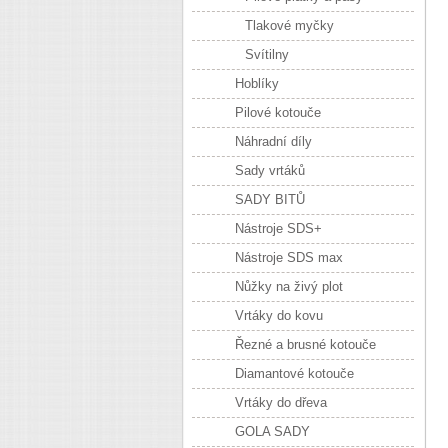
Tlakové myčky
Svítilny
Hoblíky
Pilové kotouče
Náhradní díly
Sady vrtáků
SADY BITŮ
Nástroje SDS+
Nástroje SDS max
Nůžky na živý plot
Vrtáky do kovu
Řezné a brusné kotouče
Diamantové kotouče
Vrtáky do dřeva
GOLA SADY