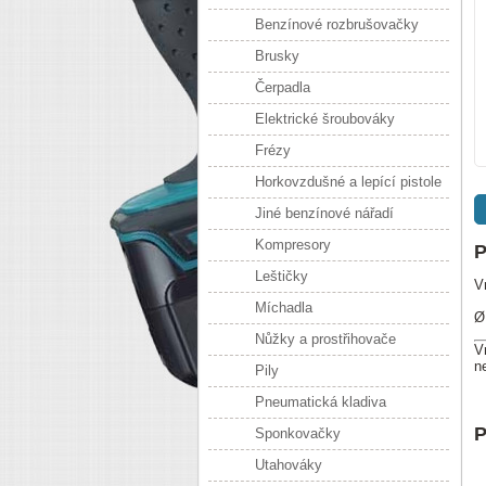
Benzínové rozbrušovačky
Brusky
Čerpadla
Elektrické šroubováky
Frézy
Horkovzdušné a lepící pistole
Jiné benzínové nářadí
Kompresory
P
Leštičky
V
Míchadla
Ø
Nůžky a prostřihovače
V
n
Pily
Pneumatická kladiva
P
Sponkovačky
Utahováky