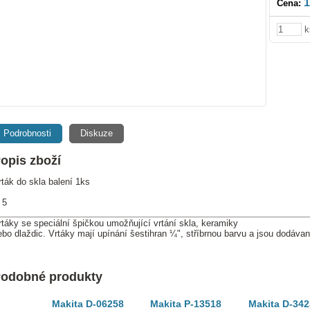
1
Cena:
k
Podrobnosti
Diskuze
opis zboží
rták do skla balení 1ks
 5
rtáky se speciální špičkou umožňující vrtání skla, keramiky
ebo dlaždic. Vrtáky mají upínání šestihran ¼", stříbrnou barvu a jsou dodávan
odobné produkty
Makita D-06258
Makita P-13518
Makita D-34