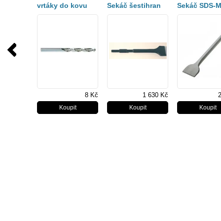
vrtáky do kovu
Sekáč šestihran
Sekáč SDS-
HSS-R 2x49mm
30 široký 115x400
široký 50 x 4
1.ks
mm
mm
8 Kč
1 630 Kč