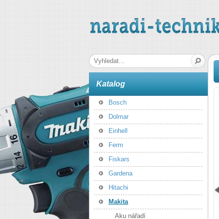
naradi-technika.cz
Hledaná fráze
Katalog
Bosch
Dolmar
Einhell
Ferm
Fiskars
Gardena
Hitachi
Makita
Aku nářadí