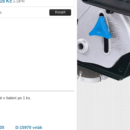
16 Kč
s DPH
s
é v balení po 1 ks.
235
D-15970 vrták
MAKITA P-05636
P-08361 mazivo