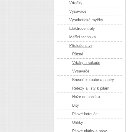
Vrtačky
Vysavače
Vysokotlaké myčky
Elektrocentrály
Měřící technika
Příslušenství
Různé
Vrtáky a sekáče
Vysavače
Brusné kotouče a papíry
Řetězy a lišty k pilám
Nože do hoblíku
Bity
Pilové kotouče
Uhlíky
Pilové plátky a pásy