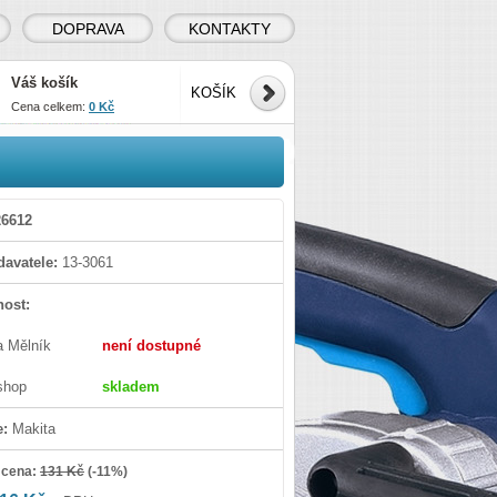
DOPRAVA
KONTAKTY
Váš košík
KOŠÍK
Cena celkem:
0 Kč
6612
avatele:
13-3061
ost:
a Mělník
není dostupné
shop
skladem
e:
Makita
 cena:
131 Kč
(
-11%
)