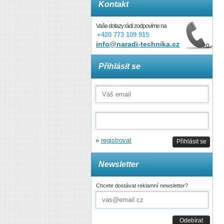
Kontakt
Vaše dotazy rádi zodpovíme na
+420 773 109 915
info@naradi-technika.cz
Přihlásit se
»
registrovat
Přihlásit se
Newsletter
Chcete dostávat reklamní newsletter?
Odebírat