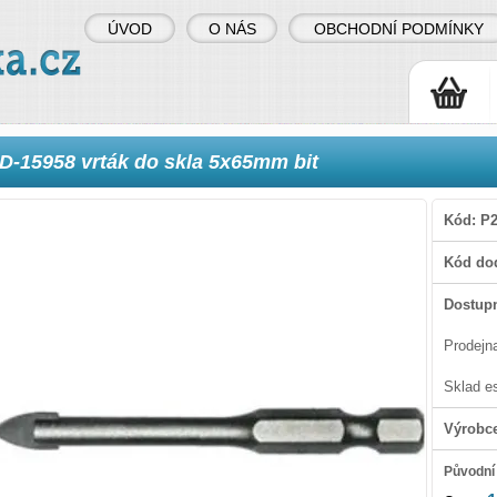
ÚVOD
O NÁS
OBCHODNÍ PODMÍNKY
D-15958 vrták do skla 5x65mm bit
Kód:
P2
Kód dod
Dostupn
Prodejn
Sklad e
Výrobc
Původní