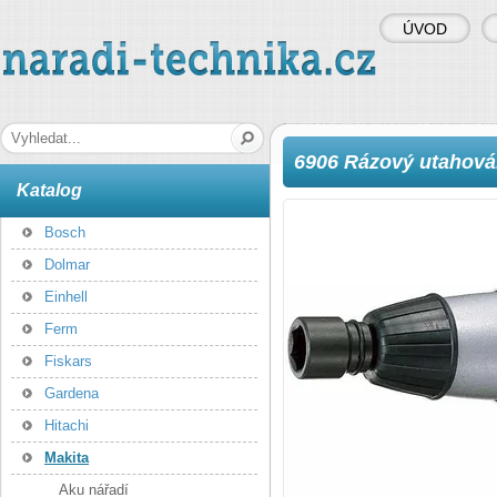
ÚVOD
naradi-technika.cz
Hledaná fráze
6906 Rázový utahov
Katalog
Bosch
Dolmar
Einhell
Ferm
Fiskars
Gardena
Hitachi
Makita
Aku nářadí