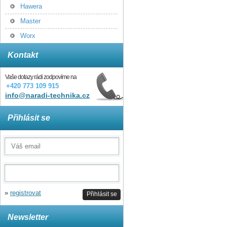
Hawera
Master
Worx
Kontakt
Vaše dotazy rádi zodpovíme na
+420 773 109 915
info@naradi-technika.cz
Přihlásit se
»
registrovat
Přihlásit se
Newsletter