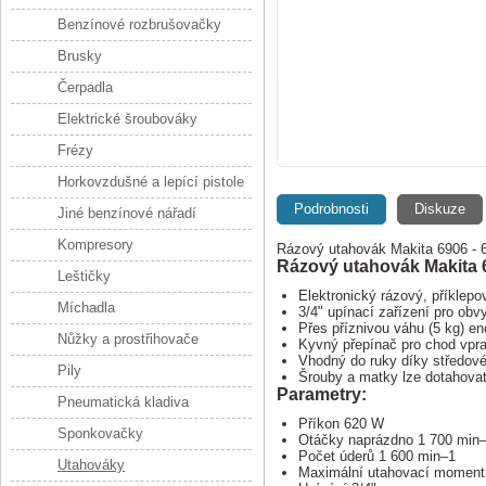
Benzínové rozbrušovačky
Brusky
Čerpadla
Elektrické šroubováky
Frézy
Horkovzdušné a lepící pistole
Podrobnosti
Diskuze
Jiné benzínové nářadí
Kompresory
Rázový utahovák Makita 6906 - 6
Rázový utahovák Makita 
Leštičky
Elektronický rázový, příkle
Míchadla
3/4" upínací zařízení pro obv
Přes příznivou váhu (5 kg) 
Nůžky a prostřihovače
Kyvný přepínač pro chod vpra
Vhodný do ruky díky středové 
Pily
Šrouby a matky lze dotahova
Parametry:
Pneumatická kladiva
Příkon 620 W
Sponkovačky
Otáčky naprázdno 1 700 min
Počet úderů 1 600 min–1
Utahováky
Maximální utahovací momen