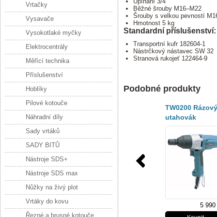
Upínání 3/4"
Vrtačky
Běžné šrouby M16–M22
Šrouby s velkou pevností M
Vysavače
Hmotnost 5 kg
Standardní příslušenství:
Vysokotlaké myčky
Transportní kufr 182604-1
Elektrocentrály
Nástrčkový nástavec SW 32
Stranová rukojeť 122464-9
Měřící technika
Příslušenství
Podobné produkty
Hoblíky
Pilové kotouče
TW0200 Rázov
Náhradní díly
utahovák
200Nm,380W
Sady vrtáků
SADY BITŮ
Nástroje SDS+
Nástroje SDS max
Nůžky na živý plot
Vrtáky do kovu
5 990
Řezné a brusné kotouče