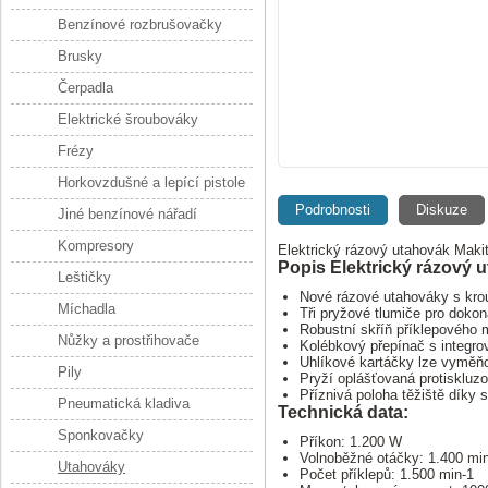
Benzínové rozbrušovačky
Brusky
Čerpadla
Elektrické šroubováky
Frézy
Horkovzdušné a lepící pistole
Podrobnosti
Diskuze
Jiné benzínové nářadí
Kompresory
Elektrický rázový utahovák Maki
Popis
Elektrický rázový
Leštičky
Nové rázové utahováky s kr
Míchadla
Tři pryžové tlumiče pro doko
Robustní skříň příklepového 
Nůžky a prostřihovače
Kolébkový přepínač s integr
Uhlíkové kartáčky lze vyměň
Pily
Pryží oplášťovaná protiskluzo
Příznivá poloha těžiště díky s
Pneumatická kladiva
Technická data:
Sponkovačky
Příkon: 1.200 W
Volnoběžné otáčky: 1.400 mi
Utahováky
Počet příklepů: 1.500 min-1