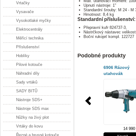
Max. utahovací moment: 10
Vrtačky
Upnutí nástroje: 1"
Standardní šrouby: M 24 - M 
Vysavače
Hmotnost: 8,4 kg
Standardní příslušenství:
Vysokotlaké myčky
Přepravní kufr 824737-3,
Elektrocentrály
Nástrčkový nástavec velikost
Boční rukojeť kompl. 122727
Měřící technika
Příslušenství
Podobné produkty
Hoblíky
Pilové kotouče
6906 Rázový
Náhradní díly
utahovák
600Nm,620W
Sady vrtáků
SADY BITŮ
Nástroje SDS+
Nástroje SDS max
Nůžky na živý plot
Vrtáky do kovu
14 990
Řezné a brusné kotouče