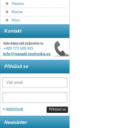
Hawera
Master
Worx
Kontakt
Vaše dotazy rádi zodpovíme na
+420 773 109 915
info@naradi-technika.cz
Přihlásit se
»
registrovat
Přihlásit se
Newsletter