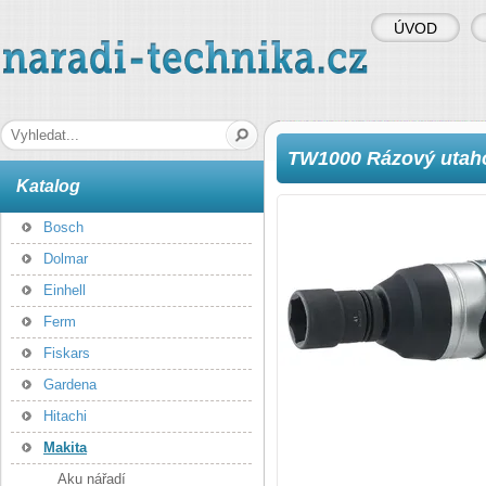
ÚVOD
naradi-technika.cz
Hledaná fráze
TW1000 Rázový uta
Katalog
Bosch
Dolmar
Einhell
Ferm
Fiskars
Gardena
Hitachi
Makita
Aku nářadí