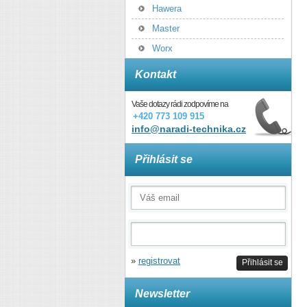
Hawera
Master
Worx
Kontakt
Vaše dotazy rádi zodpovíme na
+420 773 109 915
info@naradi-technika.cz
Přihlásit se
»
registrovat
Přihlásit se
Newsletter