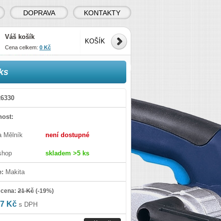
DOPRAVA
KONTAKTY
Váš košík
KOŠÍK
Cena celkem:
0 Kč
ks
6330
ost:
a Mělník
není dostupné
shop
skladem >5 ks
e:
Makita
 cena:
21 Kč
(
-19%
)
7 Kč
s DPH