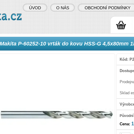
ÚVOD
O NÁS
OBCHODNÍ PODMÍNKY
Makita P-60252-10 vrták do kovu HSS-G 4,5x80mm 1
Kód:
P2
Dostupn
Prodejn
Sklad e
Výrobc
Původní
1
Cena: