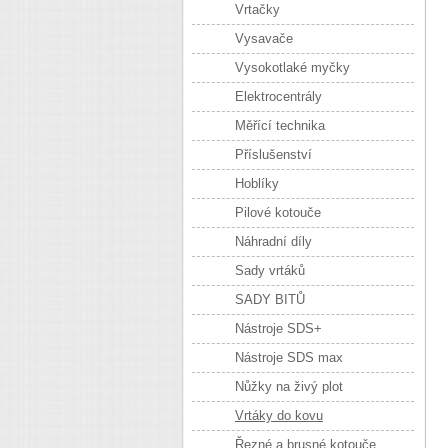
Vrtačky
Vysavače
Vysokotlaké myčky
Elektrocentrály
Měřící technika
Příslušenství
Hoblíky
Pilové kotouče
Náhradní díly
Sady vrtáků
SADY BITŮ
Nástroje SDS+
Nástroje SDS max
Nůžky na živý plot
Vrtáky do kovu
Řezné a brusné kotouče