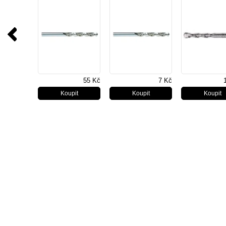
ks
1ks
55 Kč
7 Kč
Makita D-06373
D-54075,sada
Makita D-14
vrtáky do kovu
vrtáků do kovu
HSS-TiN-vrtá
HSS-R 5x86mm 1
HSS-R 13ks
ocel 3mm, bi
ks
19 Kč
180 Kč