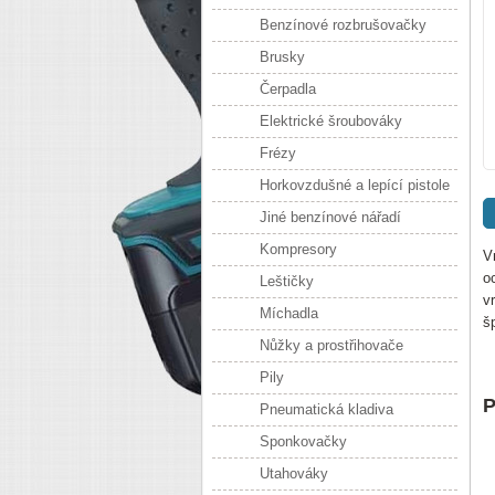
Benzínové rozbrušovačky
Brusky
Čerpadla
Elektrické šroubováky
Frézy
Horkovzdušné a lepící pistole
Jiné benzínové nářadí
Kompresory
V
o
Leštičky
v
Míchadla
š
Nůžky a prostřihovače
Pily
P
Pneumatická kladiva
Sponkovačky
Utahováky