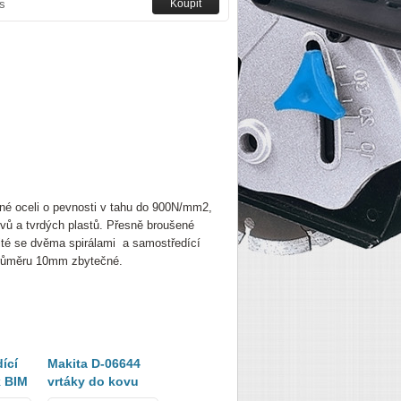
s
ané oceli o pevnosti v tahu do 900N/mm2,
kovů a tvrdých plastů. Přesně broušené
břité se dvěma spirálami a samostředící
 průměru 10mm zbytečné.
ící
Makita D-06644
B-11966 Sada BiM
Makita P-60193
k BIM
vrtáky do kovu
vrtacích korunek
vrták do kovu
HSS-R 13x151mm
Ezychange Ø 19 -
HSS-G 3,0x61m