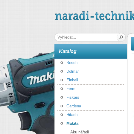
naradi-technika.cz
Hledaná fráze
Katalog
Bosch
Dolmar
Einhell
Ferm
Fiskars
Gardena
Hitachi
Makita
Aku nářadí