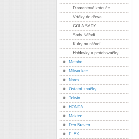
Diamantové kotouče
Vrtáky do dřeva
GOLA SADY
Sady Nářadí
Kufry na nářadí
Hoblovky a protahovačky
Metabo
Milwaukee
Narex
Ostatní značky
Telwin
HONDA
Maktec
Den Braven
FLEX