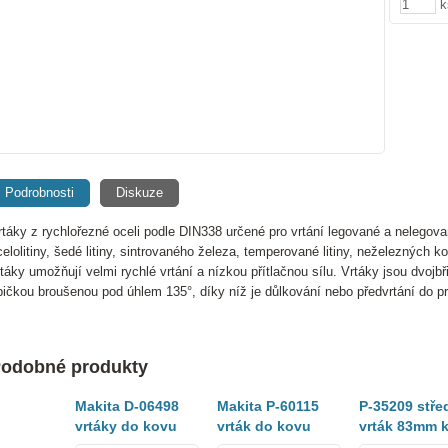
k
Podrobnosti
Diskuze
rtáky z rychlořezné oceli podle DIN338 určené pro vrtání legované a nelegov
celolitiny, šedé litiny, sintrovaného železa, temperované litiny, neželezných 
rtáky umožňují velmi rychlé vrtání a nízkou přítlačnou sílu. Vrtáky jsou dvoj
pičkou broušenou pod úhlem 135°, díky níž je důlkování nebo předvrtání do
odobné produkty
Makita D-06498
Makita P-60115
P-35209 střed
vrtáky do kovu
vrták do kovu
vrták 83mm 
HSS-R 8x117mm 1
HSS-G 1,0x34mm
korunkám