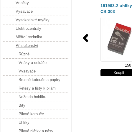
Vrtačky
191963-2 uhlíky
Vysavače
CB-303
Vysokotlaké myčky
Elektrocentrály
Měřící technika
Příslušenství
Různé
Vrtáky a sekáče
150
Vysavače
Brusné kotouče a papíry
Řetězy a lišty k pilám
Nože do hoblíku
Bity
Pilové kotouče
Uhlíky
Pilové plátky a pásy