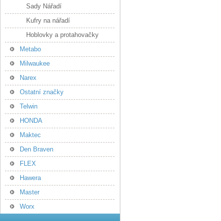
Sady Nářadí
Kufry na nářadí
Hoblovky a protahovačky
Metabo
Milwaukee
Narex
Ostatní značky
Telwin
HONDA
Maktec
Den Braven
FLEX
Hawera
Master
Worx