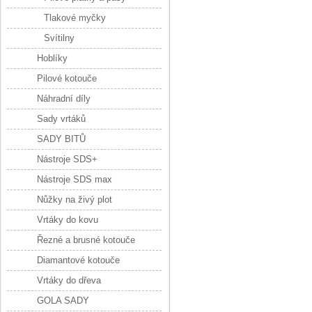
Tlakové myčky
Svítilny
Hoblíky
Pilové kotouče
Náhradní díly
Sady vrtáků
SADY BITŮ
Nástroje SDS+
Nástroje SDS max
Nůžky na živý plot
Vrtáky do kovu
Řezné a brusné kotouče
Diamantové kotouče
Vrtáky do dřeva
GOLA SADY