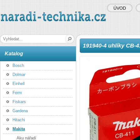
ÚVOD
naradi-technika.cz
Hledaná fráze
191940-4 uhlíky CB-4
Katalog
Bosch
Dolmar
Einhell
Ferm
Fiskars
Gardena
Hitachi
Makita
Aku nářadí