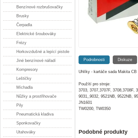
Benzínové rozbrušovačky
Brusky
Čerpadla
Elektrické šroubováky
Frézy
Horkovzdušné a lepící pistole
Podrobnosti
Diskuze
Jiné benzínové nářadí
Kompresory
Uhlíky - kartáče sada Makita CB
Leštičky
Použítí pro stroje:
Míchadla
3703, 3707,3707F, 3708,3708F, 3
Nůžky a prostřihovače
9031,,9032, 9521NB, 9522NB, 9
JN1601
Pily
TW0200, TW0350
Pneumatická kladiva
Sponkovačky
Podobné produkty
Utahováky